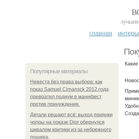
В
лучшие 
главная
интерь
Пок
Какие
Популярные материалы
Новос
Невеста без права выбора: как
показ Samuel Cirnansck 2012 года
Приме
превратил подиум в манифест
миним
против принуждения.
Удобн
Созда
Детали решают всё: выход приянки
чопры на показе Dior обернулся
шквалом критики из-за небрежного
пошива.