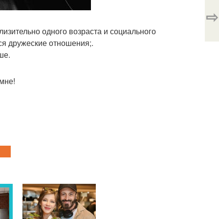
⇨
изительно одного возраста и социального
ся дружеские отношения;.
ше.
мне!