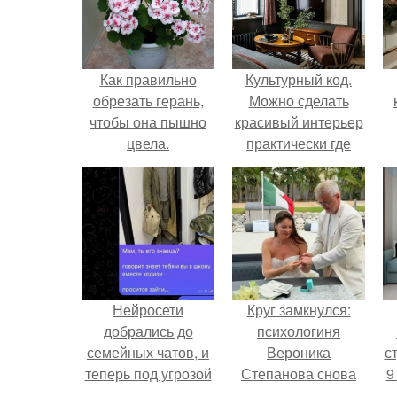
Как правильно
Культурный код.
обрезать герань,
Можно сделать
чтобы она пышно
красивый интерьер
цвела.
практически где
угодно.
Нейросети
Круг замкнулся:
добрались до
психологиня
семейных чатов, и
Вероника
ст
теперь под угрозой
Степанова снова
9
мамины нервы.
вышла замуж за