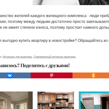
инство жителей каждого жилищного комплекса - люди прибл
вия, поэтому между людьми достаточно просто завязывают
е не имеет степени износа, поэтому простоит намного доль
е выгодно купить квартиру в новостройке? Обращайтесь ко 
и:
Интерьер для квартиры
,
Современный интерьер квартиры
авилось? Поделитесь с друзьями!