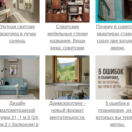
Уютная светлая
Советские
Почему в советс
квартира в лучах
мебельные стенки
квартирах став
солнца.
названия. Вещи
сразу две вход
века: советские
двери.
стенки 80-х.
Дизайн
Дримскроллинг -
5 ошибок в
малометражной
новый формат
планировке, из
удии 21, 1 м 2 (24,
мечтательности.
которых вы тер
 м 2 с балконом) в
метры.
Краснодаре.