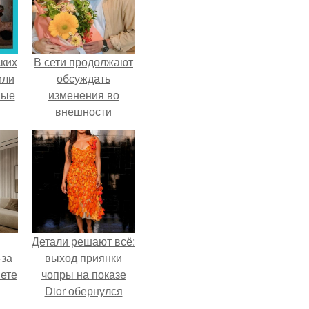
ких
В сети продолжают
или
обсуждать
ные
изменения во
внешности
актрисы.
Детали решают всё:
-за
выход приянки
яете
чопры на показе
Dior обернулся
шквалом критики