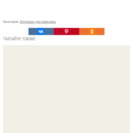
Категории:
Интерьер для квартиры
Читайте также
Резьба по дереву в стиле барокко. Резьба по дереву:
стилистические направления и характерные узоры.