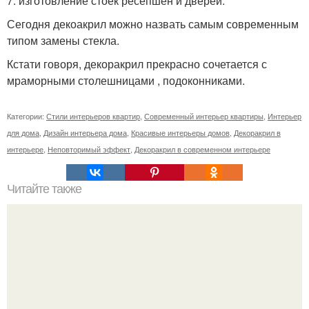
7. изготовление стоек ресепшен и дверей.
Сегодня декоакрил можно назвать самым современным
типом замены стекла.
Кстати говоря, декоракрил прекрасно сочетается с
мраморными столешницами , подоконниками.
Категории:
Стили интерьеров квартир
,
Современный интерьер квартиры
,
Интерьер
для дома
,
Дизайн интерьера дома
,
Красивые интерьеры домов
,
Декоракрил в
интерьере
,
Неповторимый эффект
,
Декоракрил в современном интерьере
Читайте также