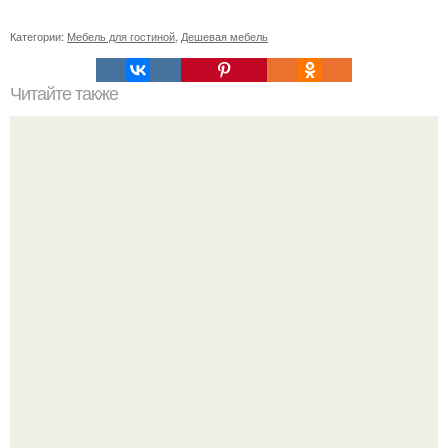
Категории:
Мебель для гостиной
,
Дешевая мебель
Читайте также
Ваза из бутылки. Приступаем к уроку