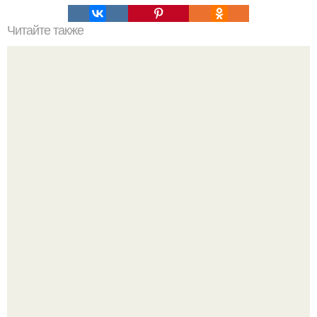
Читайте также
Советские мебельные стенки названия. Вещи века:
советские стенки 80-х.
Визуализация квартиры в ЖК "Булычев".