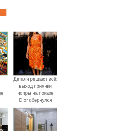
Детали решают всё:
выход приянки
не
чопры на показе
Dior обернулся
шквалом критики
из-за небрежного
пошива.