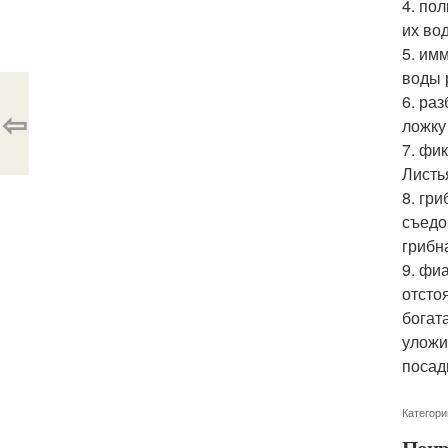
4. по
их во
5. им
воды 
6. ра
⇦
ложку
7. фи
Листь
8. гр
съедо
грибн
9. фи
отсто
богат
уложи
посад
Категори