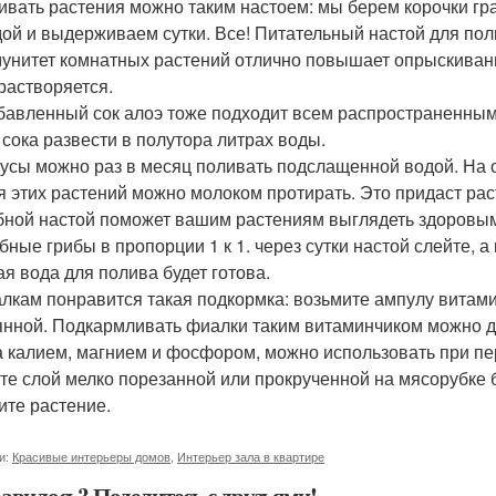
ливать растения можно таким настоем: мы берем корочки г
дой и выдерживаем сутки. Все! Питательный настой для пол
мунитет комнатных растений отлично повышает опрыскивани
растворяется.
збавленный сок алоэ тоже подходит всем распространенны
 сока развести в полутора литрах воды.
кусы можно раз в месяц поливать подслащенной водой. На о
я этих растений можно молоком протирать. Это придаст рас
ибной настой поможет вашим растениям выглядеть здоровы
бные грибы в пропорции 1 к 1. через сутки настой слейте, а
ая вода для полива будет готова.
алкам понравится такая подкормка: возьмите ампулу витамин
янной. Подкармливать фиалки таким витаминчиком можно дв
а калием, магнием и фосфором, можно использовать при пе
те слой мелко порезанной или прокрученной на мясорубке 
ите растение.
и:
Красивые интерьеры домов
,
Интерьер зала в квартире