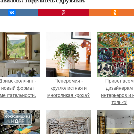
авилось? Поделитесь с друзьями!
Дримскроллинг -
Пеперомия -
Привет всем
новый формат
круглолистная и
дизайнерам
мечтательности.
многоликая кроха?
интерьеров и 
только!