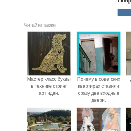
Понр
Читайте также
Мастер класс буквы
Почему в советских
в технике стринг
квартирах ставили
арт идеи.
сразу две входные
двери.