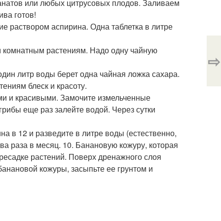
ранатов или любых цитрусовых плодов. Заливаем
ива готов!
е раствором аспирина. Одна таблетка в литре
м комнатным растениям. Надо одну чайную
⇨
дин литр воды берет одна чайная ложка сахара.
тениям блеск и красоту.
ми и красивыми. Замочите измельченные
 грибы еще раз залейте водой. Через сутки
а в 12 и разведите в литре воды (естественно,
а раза в месяц. 10. Банановую кожуру, которая
ресадке растений. Поверх дренажного слоя
банановой кожуры, засыпьте ее грунтом и