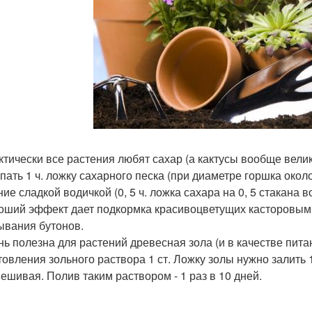
актически все растения любят сахар (а кактусы вообще вел
пать 1 ч. ложку сахарного песка (при диаметре горшка около
ие сладкой водичкой (0, 5 ч. ложка сахара на 0, 5 стакана в
роший эффект дает подкормка красивоцветущих касторовым м
ывания бутонов.
ень полезна для растений древесная зола (и в качестве пит
товления зольного раствора 1 ст. Ложку золы нужно залить 1
ешивая. Полив таким раствором - 1 раз в 10 дней.