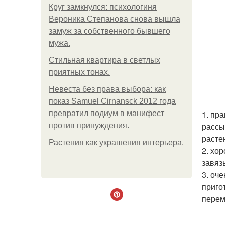
Круг замкнулся: психологиня
Вероника Степанова снова вышла
замуж за собственного бывшего
мужа.
Стильная квартира в светлых
приятных тонах.
Невеста без права выбора: как
показ Samuel Cirnansck 2012 года
1. пр
превратил подиум в манифест
рассы
против принуждения.
растен
Растения как украшения интерьера.
2. хо
завяз
3. оч
приго
перем