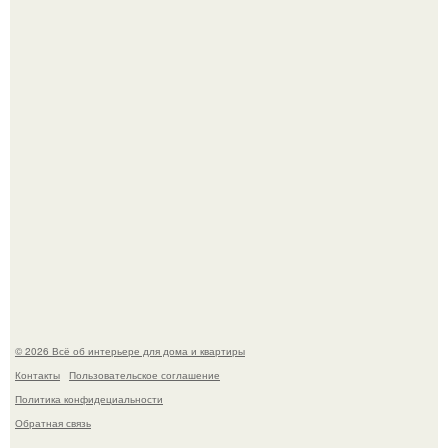
настоящее историческое наследие.
Невеста без права выбора: как показ Samuel Cirnansck
2012 года превратил подиум в манифест против
принуждения.
© 2026 Всё об интерьере для дома и квартиры
Контакты
Пользовательское соглашение
Политика конфидециальности
Обратная связь