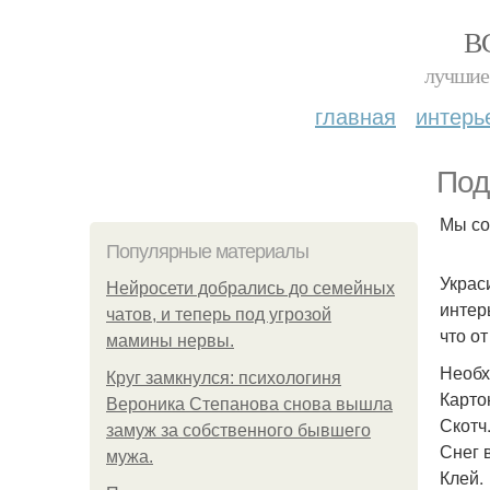
В
лучшие 
главная
интерь
Под
Мы со
Популярные материалы
Украс
Нейросети добрались до семейных
интер
чатов, и теперь под угрозой
что о
мамины нервы.
Необх
Круг замкнулся: психологиня
Карто
Вероника Степанова снова вышла
Скотч
замуж за собственного бывшего
Снег 
мужа.
Клей.