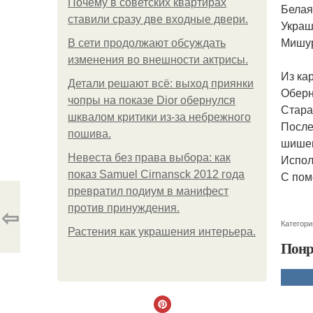
Почему в советских квартирах
Белая
ставили сразу две входные двери.
Украш
Мишу
В сети продолжают обсуждать
изменения во внешности актрисы.
Из ка
Детали решают всё: выход приянки
Оберн
чопры на показе Dior обернулся
Стара
шквалом критики из-за небрежного
После
пошива.
шишек
Невеста без права выбора: как
Испол
показ Samuel Cirnansck 2012 года
С пом
превратил подиум в манифест
⇦
против принуждения.
Категори
Растения как украшения интерьера.
Понр