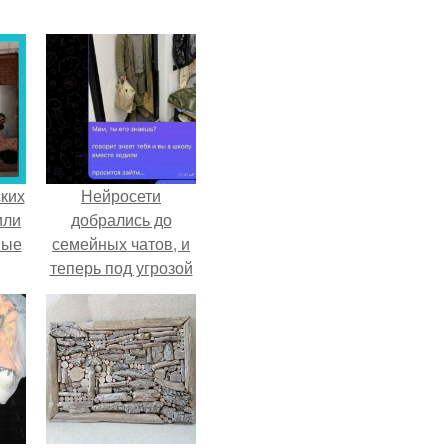
ких
Нейросети
или
добрались до
ные
семейных чатов, и
теперь под угрозой
мамины нервы.