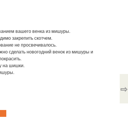
ованием вашего венка из мишуры.
димо закрепить скотчем.
ование не просвечивалось.
ожно сделать новогодний венок из мишуры и
покрасить.
у на шишки.
ишуры.
⇨