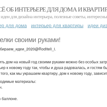
СЁ ОБ ИНТЕРЬЕРЕ ДЛЯ ДОМА И КВАРТИ
идеи для дизайна интерьера, полезные советы, интересны
ер для дома
интерьер для квартиры
идеи ди
елки своими руками!
бираем_идеи_2020@Roditeli_i.
ить дом на новый год своими руками можно без особых зат
ьер к новому году так, чтобы и душа радовалась, и гостям б
т того, как мы украшаем квартиру, дом к новому году, зависи
одимые материалы:
н.
.
в баллоне.