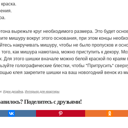
 краска.
ения.
ра.
ртона вырежьте круг необходимого размера. Это будет осн
ите мишуру вокруг этого основания, при этом концы необхо
йтесь накручивать мишуру, чтобы не было пропусков и осн
 того, как мишура намотана, можно приступить к декору. М
. Для этого шишки вначале можно белой краской по краям 
ьзуйте голографические блестки, чтобы "Притрусить" сверх
ощью клея закрепите шишки на ваш новогодний венок из м
и:
Идеи дизайна
,
Интерьер для квартиры
авилось? Поделитесь с друзьями!