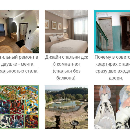
тильный ремонт в
Дизайн спальни дск
Почему в советс
двушке - мечта
3 комнатная
квартирах став
еальностью стала!
(спальня без
сразу две вход
балкона).
двери.