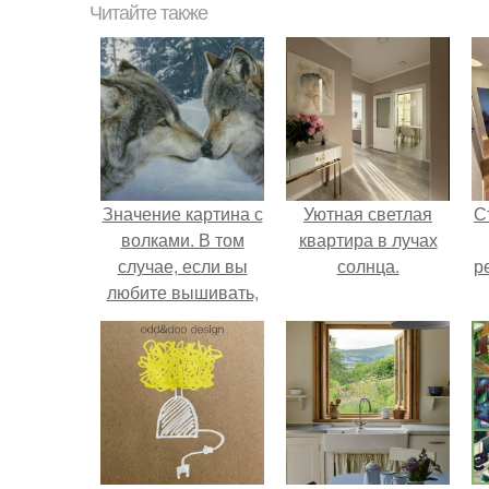
Читайте также
Значение картина с
Уютная светлая
С
волками. В том
квартира в лучах
случае, если вы
солнца.
р
любите вышивать,
то наверняка
задумывались о
том, что означает та
или иная вышитая
вами картина.