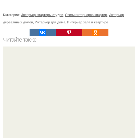
Категории:
Интерьер квартиры студии
,
Стили интерьеров квартир
,
Интерьер
деревянных домов
,
Интерьер для дома
,
Интерьер зала в квартире
Читайте также
Этот год был очень насыщен интересными проектами!