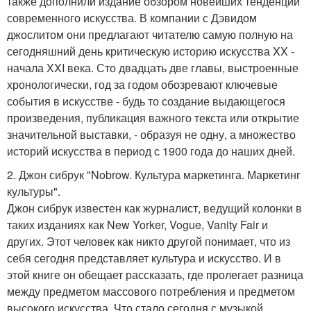
также дополнили издание обзором новейших тенденций
современного искусства. В компании с Дэвидом
джослитом они предлагают читателю самую полную на
сегодняшний день критическую историю искусства XX -
начала XXI века. Сто двадцать две главы, выстроенные
хронологически, год за годом обозревают ключевые
события в искусстве - будь то создание выдающегося
произведения, публикация важного текста или открытие
значительной выставки, - образуя не одну, а множество
историй искусства в период с 1900 года до наших дней.
2. Джон сибрук "Nobrow. Культура маркетинга. Маркетинг
культуры".
Джон сибрук известен как журналист, ведущий колонки в
таких изданиях как New Yorker, Vogue, Vanity Fair и
других. Этот человек как никто другой понимает, что из
себя сегодня представляет культура и искусство. И в
этой книге он обещает рассказать, где пролегает разница
между предметом массового потребления и предметом
высокого искусства. Что стало сегодня с музыкой,