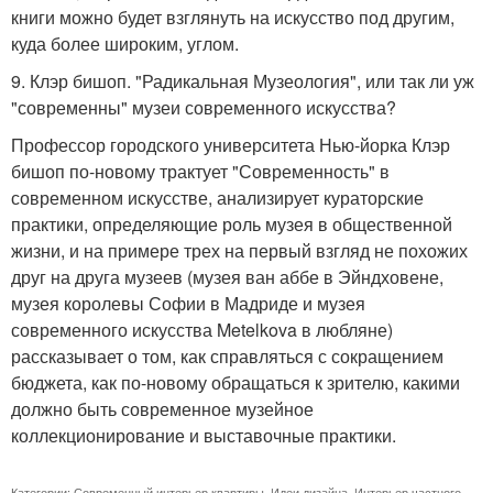
книги можно будет взглянуть на искусство под другим,
куда более широким, углом.
9. Клэр бишоп. "Радикальная Музеология", или так ли уж
"современны" музеи современного искусства?
Профессор городского университета Нью-йорка Клэр
бишоп по-новому трактует "Современность" в
современном искусстве, анализирует кураторские
практики, определяющие роль музея в общественной
жизни, и на примере трех на первый взгляд не похожих
друг на друга музеев (музея ван аббе в Эйндховене,
музея королевы Софии в Мадриде и музея
современного искусства Metelkova в любляне)
рассказывает о том, как справляться с сокращением
бюджета, как по-новому обращаться к зрителю, какими
должно быть современное музейное
коллекционирование и выставочные практики.
Категории:
Современный интерьер квартиры
,
Идеи дизайна
,
Интерьер частного