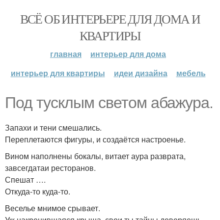
ВСЁ ОБ ИНТЕРЬЕРЕ ДЛЯ ДОМА И
КВАРТИРЫ
главная
интерьер для дома
интерьер для квартиры
идеи дизайна
мебель
Под тусклым светом абажура.
Запахи и тени смешались.
Переплетаются фигуры, и создаётся настроенье.
Вином наполнены бокалы, витает аура разврата,
завсегдатаи ресторанов.
Спешат ….
Откуда-то куда-то.
Веселье мнимое срывает.
Уж накренившаяся крыша, свои ты тайны доверяешь