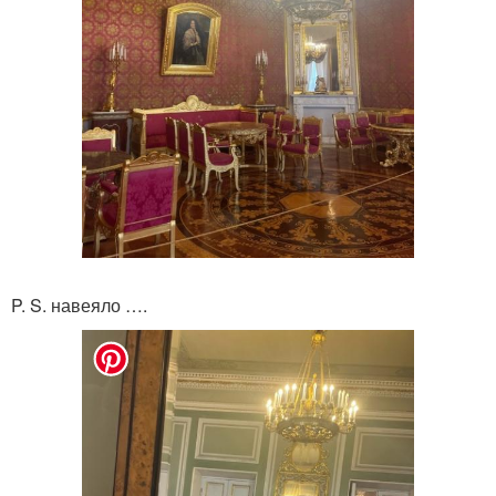
P. S. навеяло ….