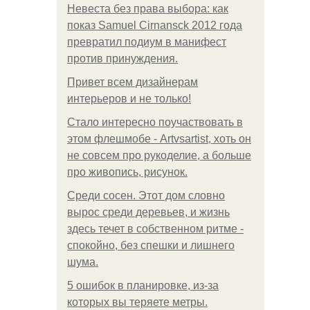
Невеста без права выбора: как
показ Samuel Cirnansck 2012 года
превратил подиум в манифест
против принуждения.
Привет всем дизайнерам
интерьеров и не только!
Стало интересно поучаствовать в
этом флешмобе - Artvsartist, хоть он
не совсем про рукоделие, а больше
про живопись, рисунок.
Среди сосен. Этот дом словно
вырос среди деревьев, и жизнь
здесь течет в собственном ритме -
спокойно, без спешки и лишнего
шума.
5 ошибок в планировке, из-за
которых вы теряете метры.