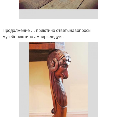
Продолжение … приютино ответынавопросы
музейприютино ампир следует.