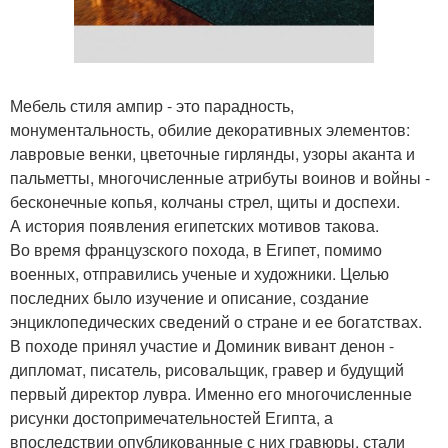
Мебель стиля ампир - это парадность,
монументальность, обилие декоративных элементов:
лавровые венки, цветочные гирлянды, узоры аканта и
пальметты, многочисленные атрибуты воинов и войны -
бесконечные копья, колчаны стрел, щиты и доспехи.
А история появления египетских мотивов такова.
Во время французского похода, в Египет, помимо
военных, отправились ученые и художники. Целью
последних было изучение и описание, создание
энциклопедических сведений о стране и ее богатствах.
В походе принял участие и Доминик вивант денон -
дипломат, писатель, рисовальщик, гравер и будущий
первый директор лувра. Именно его многочисленные
рисунки достопримечательностей Египта, а
впоследствии опубликованные с них гравюры, стали