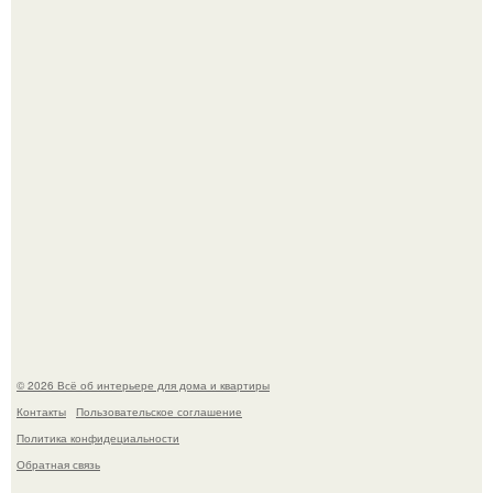
Дизайн малометражной студии 21, 1 м 2 (24, 9 м 2 с
балконом) в Краснодаре.
Визуализация квартиры в ЖК "Булычев".
© 2026 Всё об интерьере для дома и квартиры
Контакты
Пользовательское соглашение
Политика конфидециальности
Обратная связь