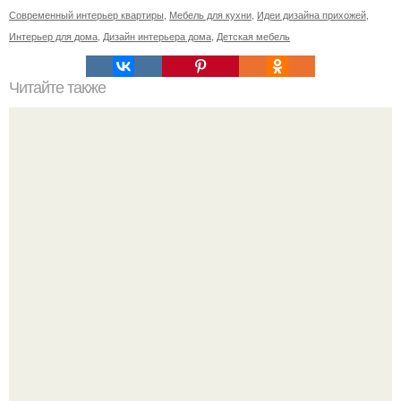
Современный интерьер квартиры
,
Мебель для кухни
,
Идеи дизайна прихожей
,
Интерьер для дома
,
Дизайн интерьера дома
,
Детская мебель
Читайте также
Я тут кое что поняла и не могу не написать.