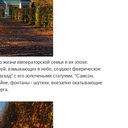
о жизни императорской семьи и их эпохе.
труй, взмывающих в небо, создают феерическое
скад" с его золочеными статуями, "Самсон,
ойне, фонтаны - шутихи, внезапно окатывающие
рга.