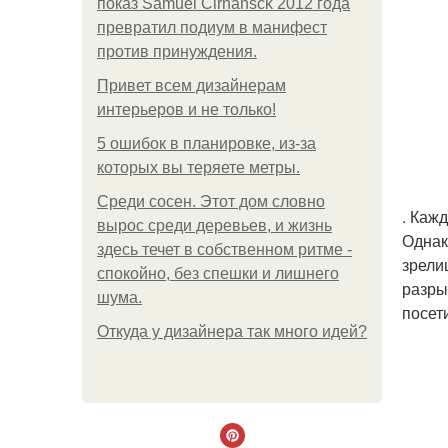
показ Samuel Cirnansck 2012 года
превратил подиум в манифест
против принуждения.
Привет всем дизайнерам
интерьеров и не только!
5 ошибок в планировке, из-за
которых вы теряете метры.
Среди сосен. Этот дом словно
. Каж
вырос среди деревьев, и жизнь
Однак
здесь течет в собственном ритме -
зрели
спокойно, без спешки и лишнего
разры
шума.
посет
Откуда у дизайнера так много идей?