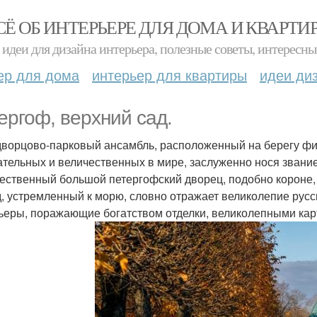
СЁ ОБ ИНТЕРЬЕРЕ ДЛЯ ДОМА И КВАРТИ
идеи для дизайна интерьера, полезные советы, интересны
ер для дома
интерьер для квартиры
идеи ди
ергоф, верхний сад.
дворцово-парковый ансамбль, расположенный на берегу фин
ательных и величественных в мире, заслуженно нося звание
ественный большой петергофский дворец, подобно короне,
, устремленный к морю, словно отражает великолепие рус
ьеры, поражающие богатством отделки, великолепными ка