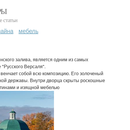
РЫ
е статьи
зайна
мебель
ского залива, является одним из самых
 "Русского Версаля".
 венчает собой всю композицию. Его золоченый
ской державы. Внутри дворца скрыты роскошные
ртинами и изящной мебелью