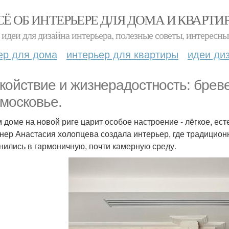
СЁ ОБ ИНТЕРЬЕРЕ ДЛЯ ДОМА И КВАРТИ
идеи для дизайна интерьера, полезные советы, интересны
ер для дома
интерьер для квартиры
идеи ди
койствие и жизнерадостность: брев
московье.
м доме на новой риге царит особое настроение - лёгкое, ест
нер Анастасия холопцева создала интерьер, где традицио
нились в гармоничную, почти камерную среду.