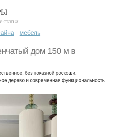
РЫ
е статьи
зайна
мебель
енчатый дом 150 м в
ественное, без показной роскоши.
нное дерево и современная функциональность