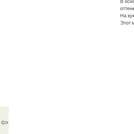
В осн
оттен
На ку
Этот 
⇦