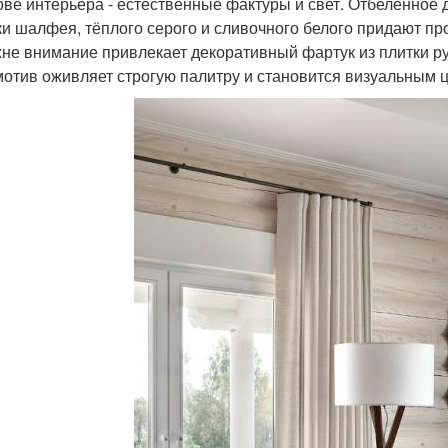
ове интерьера - естественные фактуры и свет. Отбеленное д
ки шалфея, тёплого серого и сливочного белого придают п
хне внимание привлекает декоративный фартук из плитки ру
мотив оживляет строгую палитру и становится визуальным ц