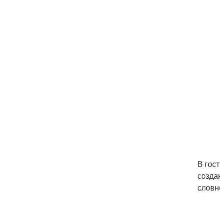
В гос
созда
словн