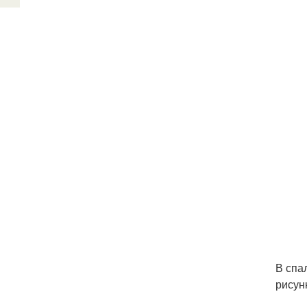
В спа
рисун