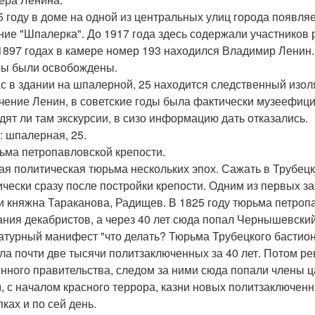
5 году в доме на одной из центральных улиц города появля
ние "Шпалерка". До 1917 года здесь содержали участников
1897 годах в камере номер 193 находился Владимир Ленин.
ы были освобождены.
с в здании на шпалерной, 25 находится следственный изоля
чение Ленин, в советские годы была фактически музеефицир
дят ли там экскурсии, в сизо информацию дать отказались.
: шпалерная, 25.
рьма петропавловской крепости.
ая политическая тюрьма нескольких эпох. Сажать в Трубецк
ически сразу после постройки крепости. Одним из первых з
и княжна Тараканова, Радищев. В 1825 году тюрьма петроп
ания декабристов, а через 40 лет сюда попал Чернышевски
атурный манифест "что делать? Тюрьма Трубецкого бастиона
ла почти две тысячи политзаключенных за 40 лет. Потом
нного правительства, следом за ними сюда попали члены ц
, с началом красного террора, казни новых политзаключенн
ках и по сей день.