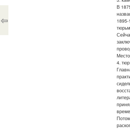
В 187
назва
⇦
1895-
тюрьм
Сейча
заклю
прово
Место
4. тю
Главн
практ
сидел
восст
литер
приня
време
Потом
раскоп