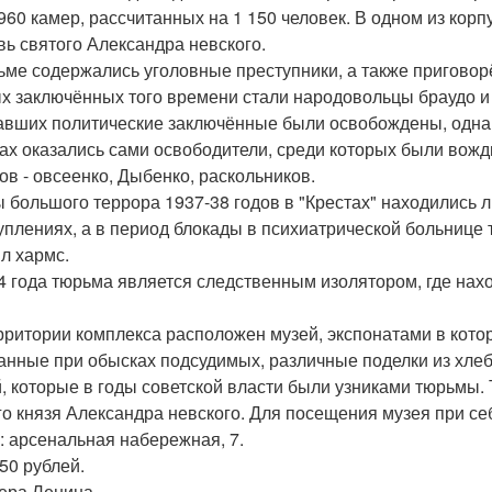
960 камер, рассчитанных на 1 150 человек. В одном из кор
вь святого Александра невского.
ьме содержались уголовные преступники, а также приговор
х заключённых того времени стали народовольцы браудо и 
авших политические заключённые были освобождены, однако
ах оказались сами освободители, среди которых были вожд
ов - овсеенко, Дыбенко, раскольников.
ы большого террора 1937-38 годов в "Крестах" находились
уплениях, а в период блокады в психиатрической больнице
л хармс.
4 года тюрьма является следственным изолятором, где на
рритории комплекса расположен музей, экспонатами в кот
анные при обысках подсудимых, различные поделки из хлеб
, которые в годы советской власти были узниками тюрьмы. 
го князя Александра невского. Для посещения музея при се
: арсенальная набережная, 7.
 50 рублей.
мера Ленина.