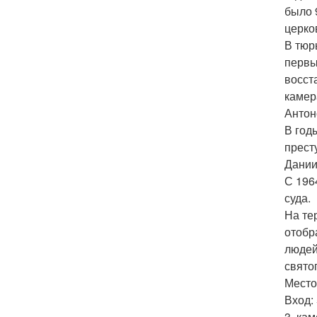
было 
церко
В тюр
первы
восст
камер
Антон
В год
прест
Дании
С 196
суда.
На те
отобр
людей
свято
Место
Вход:
3. ка