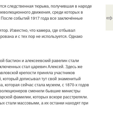
ется следственная тюрьма, получившая в народе
 революционного движения, среди которых в
⇨
 После событий 1917 года все заключённые
тор. Известно, что камера, где отбывал
ована и с тех пор не используется. Однако
ой бастион и алексеевский равелин стали
аключенных стал царевич Алексей. Здесь же
авловской крепости приняла участников
й, который дописывал тут свой знаменитый
, которая сейчас стала музеем, с 1870-х годов
 революционеров сменили бывшие министры
арской фамилии, которых вскоре расстреляли.
ых стали массовыми, а их останки находят при