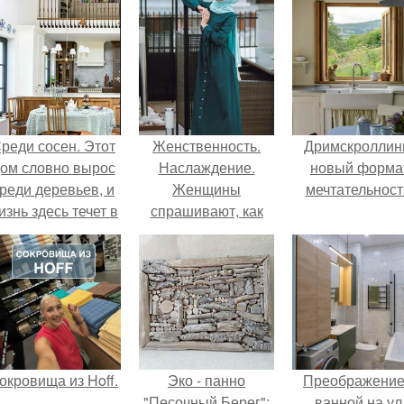
реди сосен. Этот
Женственность.
Дримскроллинг
ом словно вырос
Наслаждение.
новый форма
реди деревьев, и
Женщины
мечтательност
изнь здесь течет в
спрашивают, как
обственном ритме
привлечь мужчину.
- спокойно, без
пешки и лишнего
шума.
окровища из Hoff.
Эко - панно
Преображение
"Песочный Берег":
ванной на ул