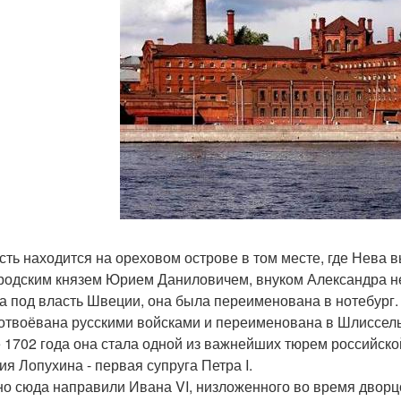
сть находится на ореховом острове в том месте, где Нева 
родским князем Юрием Даниловичем, внуком Александра невс
а под власть Швеции, она была переименована в нотебург.
отвоёвана русскими войсками и переименована в Шлиссельбу
 1702 года она стала одной из важнейших тюрем российско
ия Лопухина - первая супруга Петра I.
о сюда направили Ивана VI, низложенного во время дворцов