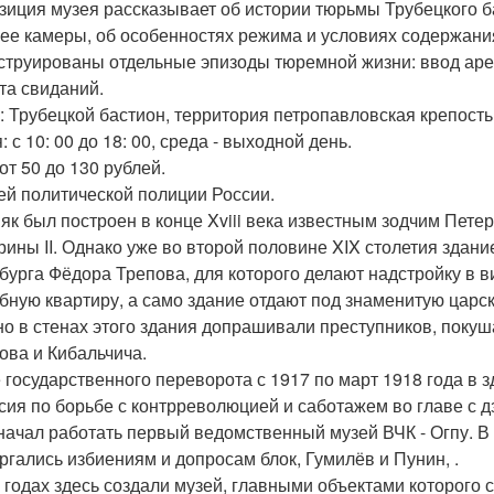
зиция музея рассказывает об истории тюрьмы Трубецкого б
 ее камеры, об особенностях режима и условиях содержани
струированы отдельные эпизоды тюремной жизни: ввод арес
та свиданий.
: Трубецкой бастион, территория петропавловская крепость,
 с 10: 00 до 18: 00, среда - выходной день.
от 50 до 130 рублей.
зей политической полиции России.
як был построен в конце Xviii века известным зодчим Пете
рины II. Однако уже во второй половине XIX столетия здан
бурга Фёдора Трепова, для которого делают надстройку в в
бную квартиру, а само здание отдают под знаменитую царск
о в стенах этого здания допрашивали преступников, покуша
ова и Кибальчича.
 государственного переворота с 1917 по март 1918 года в
сия по борьбе с контрреволюцией и саботажем во главе с дз
начал работать первый ведомственный музей ВЧК - Огпу. В
ргались избиениям и допросам блок, Гумилёв и Пунин, .
х годах здесь создали музей, главными объектами которого 