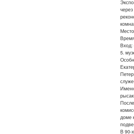
Экспо
через
рекон
комна
Место
Время:
Вход: 
5. му
Особн
Екате
Петер
служе
Именн
рысак
После
комис
доме 
подве
В 90-