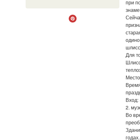
при п
знаме
Сейча
призн
стара
одино
шлисс
Для т
Шлисс
тепло
Место
Время:
празд
Вход: 
2. муз
Во вр
преоб
Здани
годах