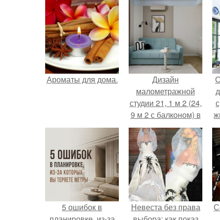
Ароматы для дома.
Дизайн
С
малометражной
д
студии 21, 1 м 2 (24,
с
9 м 2 с балконом) в
ж
Краснодаре.
с
с
5 ошибок в
Невеста без права
С
планировке, из-за
выбора: как показ