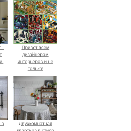
 -
Привет всем
т
дизайнерам
и.
интерьеров и не
только!
 в
Двухкомнатная
.
квартира в стиле