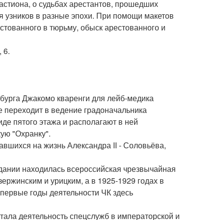
астиона, о судьбах арестантов, прошедших
я узников в разные эпохи. При помощи макетов
тованного в тюрьму, обыск арестованного и
 6.
рбурга Джакомо кваренги для лейб-медика
ие переходит в ведение градоначальника
иде пятого этажа и располагают в ней
ую "Охранку".
вшихся на жизнь Александра II - Соловьёва,
 здании находилась всероссийская чрезвычайная
ержинским и урицким, а в 1925-1929 годах в
 первые годы деятельности ЧК здесь
стала деятельность спецслужб в императорской и