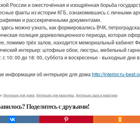
ской России и ожесточённая и изощрённая борьба государс
есные факты из истории КГБ, ознакомившись с личными ар
рафиями и рассекреченными документами.
 здесь можно узнать, как формировались ВЧК, петроградска
ическая полиция дореволюционного периода, которая офор
ее, помимо трёх залов, находится мемориальный кабинет Ф
ический интерьер: штофные обои, люстры, мебельный гарниту
 с 10: 00 до 18: 00, суббота и воскресенье - выходные дни в
е информации об интерьере для дома
http://interior.ru-bes
и:
Интерьер для дома
,
Интерьер для квартиры
,
Интерьер зала в квартире
авилось? Поделитесь с друзьями!