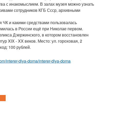
тва с инакомыслием. В залах музея можно узнать
хивами сотрудников КГБ Ссср, архивными
я ЧК и какими средствами пользовалась
милась в России ещё при Николае первом.
еликса Дзержинского, в котором восстановлен
р XIX - XX веков. Место: ул. гороховая, 2
ход: 100 рублей.
t.com/interer-dlya-doma/interer-dlya-doma