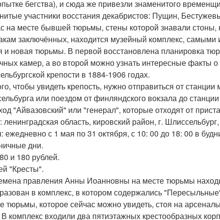
опытке бегства), и сюда же привезли знаменитого временщи
нитые участники восстания декабристов: Пущин, Бестужевы
с на месте бывшей тюрьмы, стены которой знавали стоны,
акам заключённых, находится музейный комплекс, самыми 
я и новая тюрьмы. В первой восстановлена планировка тюрь
чных камер, а во второй можно узнать интересные факты о
ельбургской крепости в 1884-1906 годах.
ого, чтобы увидеть крепость, нужно отправиться от станции
ельбурга или поездом от финляндского вокзала до станции 
ход "Айвазовский" или "генерал", которые отходят от прист
: ленинградская область, кировский район, г. Шлиссельбург,
 ежедневно с 1 мая по 31 октября, с 10: 00 до 18: 00 в будн
ничные дни.
80 и 180 рублей.
ей "Кресты".
емена правления Анны Иоанновны на месте тюрьмы находи
разован в комплекс, в котором содержались "Пересыльные
е тюрьмы, которое сейчас можно увидеть, стоя на арсенал
. В комплекс входили два пятиэтажных крестообразных кор