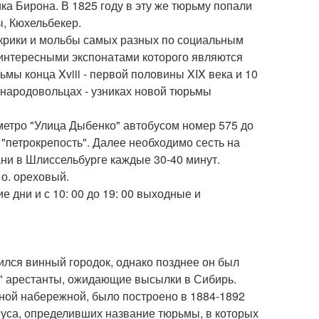
ка Бирона. В 1825 году в эту же тюрьму попали
, Кюхельбекер.
 крики и мольбы самых разных по социальным
интересными экспонатами которого являются
мы конца Xviii - первой половины XIX века и 10
 народовольцах - узниках новой тюрьмы
 метро "Улица Дыбенко" автобусом номер 575 до
"петрокрепость". Далее необходимо сесть на
ани в Шлиссельбурге каждые 30-40 минут.
 о. ореховый.
ие дни и с 10: 00 до 19: 00 выходные и
лся винный городок, однако позднее он был
" арестанты, ожидающие высылки в Сибирь.
ьной набережной, было построено в 1884-1892
пуса, определивших название тюрьмы, в которых