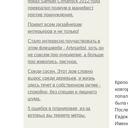
показ Samuel Cirnansck 2012 года
превратил подиум в манифест
против принуждения.
Привет всем дизайнерам
интерьеров и не только!
Стало интересно поучаствовать в
этом флешмобе - Artvsartist, хоть он
не совсем про рукоделие, а больше
про живопись, рисунок.
Среди сосен. Этот дом словно
вырос среди деревьев, и жизнь
Крепо
здесь течет в собственном ритме -
новго
спокойно, без спешки и лишнего
попал
шума.
была 
5 ошибок в планировке, из-за
После
которых вы теряете метры.
Евдок
Именн