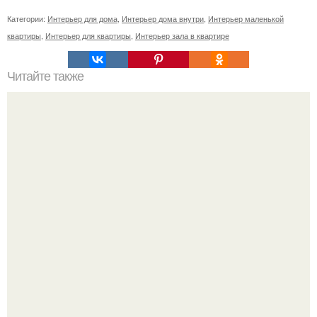
Категории:
Интерьер для дома
,
Интерьер дома внутри
,
Интерьер маленькой
квартиры
,
Интерьер для квартиры
,
Интерьер зала в квартире
Читайте также
Резьба по дереву в стиле барокко. Резьба по дереву:
стилистические направления и характерные узоры.