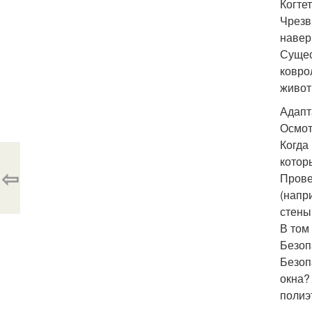
Когтет
Чрезв
навер
Сущес
ковро
живот
Адапт
Осмот
Когда
котор
⇦
Прове
(напр
стены
В том
Безоп
Безоп
окна?
полиэ