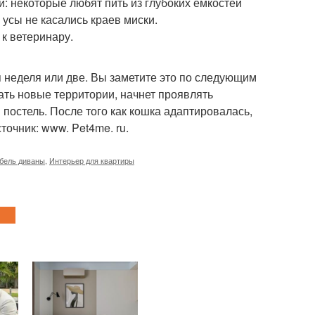
й: некоторые любят пить из глубоких емкостей
 усы не касались краев миски.
 к ветеринару.
 неделя или две. Вы заметите это по следующим
вать новые территории, начнет проявлять
в постель. После того как кошка адаптировалась,
точник: www. Pet4me. ru.
бель диваны
,
Интерьер для квартиры