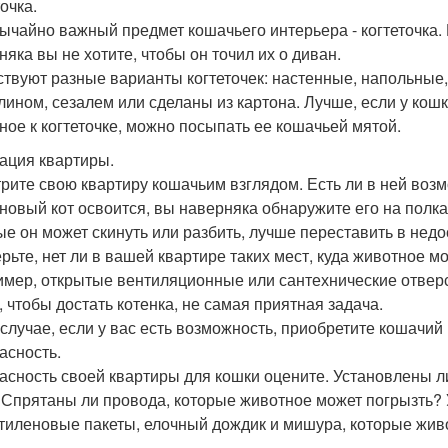
очка.
ычайно важный предмет кошачьего интерьера - когтеточка. 
няка вы не хотите, чтобы он точил их о диван.
твуют разные варианты когтеточек: настенные, напольные, 
лином, сезалем или сделаны из картона. Лучше, если у кошк
ное к когтеточке, можно посыпать ее кошачьей мятой.
ация квартиры.
рите свою квартиру кошачьим взглядом. Есть ли в ней возм
 новый кот освоится, вы наверняка обнаружите его на полк
ые он может скинуть или разбить, лучше переставить в нед
рьте, нет ли в вашей квартире таких мест, куда животное м
имер, открытые вентиляционные или сантехнические отверст
, чтобы достать котенка, не самая приятная задача.
 случае, если у вас есть возможность, приобретите кошачий
асность.
асность своей квартиры для кошки оцените. Установлены ли
 Спрятаны ли провода, которые животное может погрызть?
тиленовые пакеты, елочный дождик и мишура, которые жив