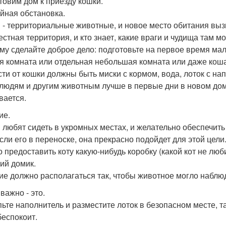
товим дом к приезду кошки.
йная обстановка.
 - территориальные животные, и новое место обитания выз
естная территория, и кто знает, какие враги и чудища там мо
му сделайте доброе дело: подготовьте на первое время ма
я комната или отдельная небольшая комната или даже коша
сти от кошки должны быть миски с кормом, вода, лоток с н
 людям и другим животным лучше в первые дни в новом доме
вается.
ие.
 любят сидеть в укромных местах, и желательно обеспечить
сли его в переноске, она прекрасно подойдет для этой цели
 предоставить коту какую-нибудь коробку (какой кот не люб
ий домик.
ие должно располагаться так, чтобы животное могло наблю
важно - это.
ьте наполнитель и разместите лоток в безопасном месте, та
беспокоит.