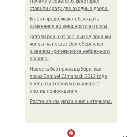
Почему в советских квартирах
ставили сразу две входные двери.
В сети продолжают обсуждать
изменения во внешности актрисы.
Детали решают всё: выход приянки
чопры на показе Dior обернулся
шквалом критики из-за небрежного
пошива.
Невеста без права выбора: как
показ Samuel Cirnansck 2012 года
превратил подиум в манифест
против принуждения.
Растения как украшения интерьера.