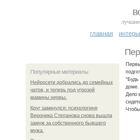
В
лучшие 
главная
интерь
Пер
Первы
подго
Популярные материалы
"Будь
Нейросети добрались до семейных
доме.
чатов, и теперь под угрозой
Дело 
мамины нервы.
сидет
Круг замкнулся: психологиня
Чтобы
Вероника Степанова снова вышла
замуж за собственного бывшего
мужа.