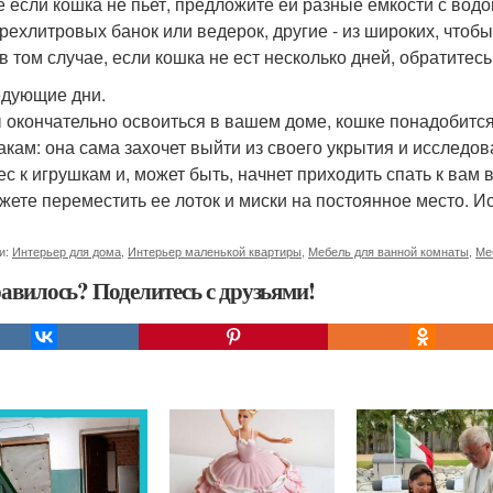
е если кошка не пьет, предложите ей разные емкости с водо
трехлитровых банок или ведерок, другие - из широких, чтобы
в том случае, если кошка не ест несколько дней, обратитесь
дующие дни.
 окончательно освоиться в вашем доме, кошке понадобится
акам: она сама захочет выйти из своего укрытия и исследо
ес к игрушкам и, может быть, начнет приходить спать к вам 
жете переместить ее лоток и миски на постоянное место. Ис
и:
Интерьер для дома
,
Интерьер маленькой квартиры
,
Мебель для ванной комнаты
,
Ме
авилось? Поделитесь с друзьями!