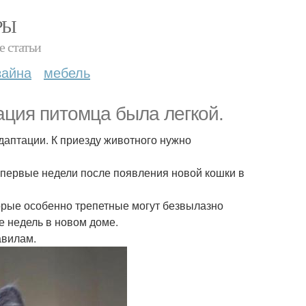
РЫ
е статьи
зайна
мебель
ация питомца была легкой.
даптации. К приезду животного нужно
в первые недели после появления новой кошки в
торые особенно трепетные могут безвылазно
е недель в новом доме.
авилам.