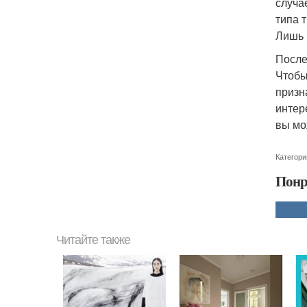
случа
типа 
Лишь 
После
Чтобы
призн
интер
вы мо
Категори
Понр
Читайте также