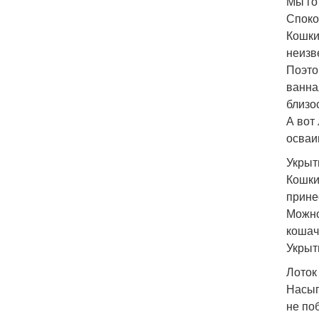
Мы го
Споко
Кошки
неизв
Поэто
ванна
близо
А вот
осваи
Укрыт
Кошки
прине
Можно
кошач
Укрыт
Лоток 
Насып
не по