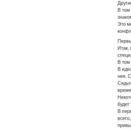
Други
В том
знако
Это м
конфл
Первы
Итак,
специ
В том
В иде
нее. 
Сядьт
время
Некот
будет 
В пер
всего
привы