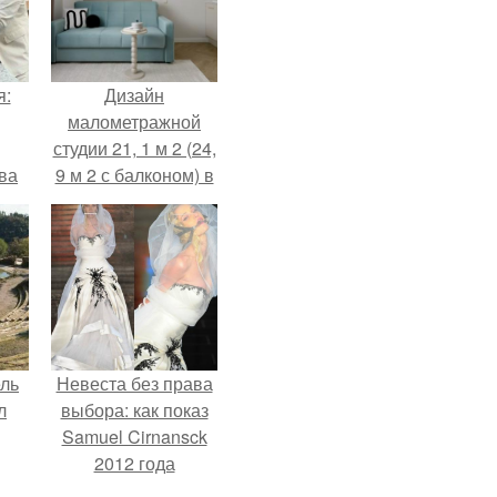
я:
Дизайн
малометражной
студии 21, 1 м 2 (24,
ва
9 м 2 с балконом) в
за
Краснодаре.
о
.
ель
Невеста без права
л
выбора: как показ
Samuel Cirnansck
2012 года
превратил подиум