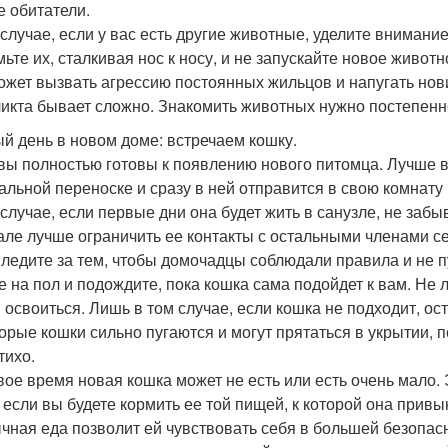
е обитатели.
 случае, если у вас есть другие животные, уделите внимани
мьте их, сталкивая нос к носу, и не запускайте новое живот
ожет вызвать агрессию постоянных жильцов и напугать нов
икта бывает сложно. Знакомить животных нужно постепенно
й день в новом доме: встречаем кошку.
 вы полностью готовы к появлению нового питомца. Лучше в
альной переноске и сразу в ней отправится в свою комнату
 случае, если первые дни она будет жить в санузле, не забы
але лучше ограничить ее контакты с остальными членами сем
Следите за тем, чтобы домочадцы соблюдали правила и не п
е на пол и подождите, пока кошка сама подойдет к вам. Не л
 освоиться. Лишь в том случае, если кошка не подходит, ост
орые кошки сильно пугаются и могут прятаться в укрытии, п
тихо.
вое время новая кошка может не есть или есть очень мало. 
, если вы будете кормить ее той пищей, к которой она привы
чная еда позволит ей чувствовать себя в большей безопасн