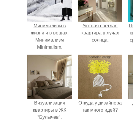
Минимализм в
Уютная светлая
П
жизни и в вещах.
квартира в лучах
к
Минимализм
солнца.
с
Minimalism.
Минимализм "По-
женски": моя жизнь
- мои правила.
Визуализация
Откуда у дизайнера
квартиры в ЖК
так много идей?
"Булычев".