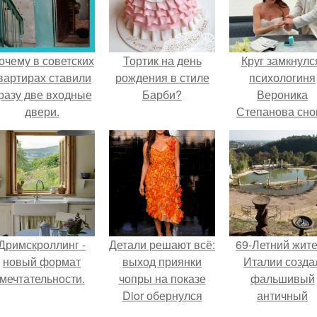
очему в советских
Тортик на день
Круг замкнулс
вартирах ставили
рождения в стиле
психологиня
разу две входные
Барби?
Вероника
двери.
Степанова сно
вышла замуж 
собственног
бывшего мужа
Дримскроллинг -
Детали решают всё:
69-Летний жит
новый формат
выход приянки
Италии созда
мечтательности.
чопры на показе
фальшивый
Dior обернулся
античный
шквалом критики
амфитеатр и