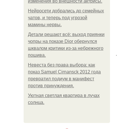
изменения во внешности актрисы.
Нейросети добрались до семейных
чатов, и теперь под угрозой
мамины нервы.
Детали решают всё: выход приянки
чопры на показе Dior обернулся
шквалом критики из-за небрежного
.
пошива.
Невеста без права выбора: как
показ Samuel Cirnansck 2012 года
превратил подиум в манифест
против принуждения.
Уютная светлая квартира в лучах
солнца.