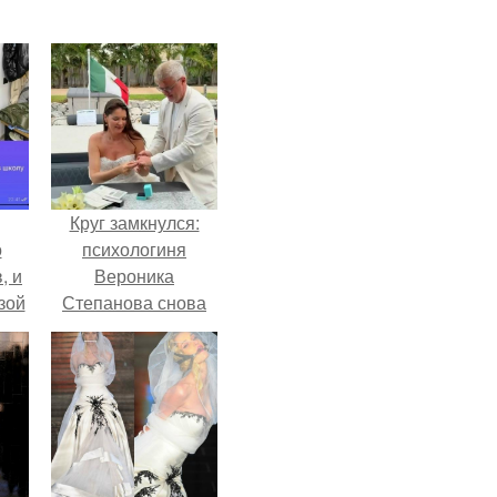
Круг замкнулся:
о
психологиня
, и
Вероника
зой
Степанова снова
ы.
вышла замуж за
собственного
бывшего мужа.