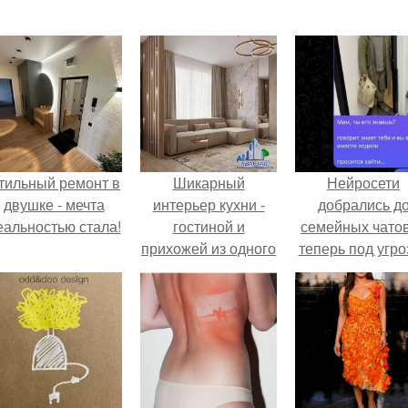
тильный ремонт в
Шикарный
Нейросети
двушке - мечта
интерьер кухни -
добрались д
еальностью стала!
гостиной и
семейных чатов
прихожей из одного
теперь под угро
проекта.
мамины нерв