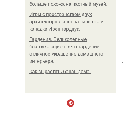
больше похожа на частный музей.
Игры с пространством двух
архитекторов: японца эири ота и
канадки Ирен гардпуа.
Гардения. Великолепные
благоухающие цветы гардении -
отличное украшение домашнего
.
интерьера.
Как вырастить банан дома.