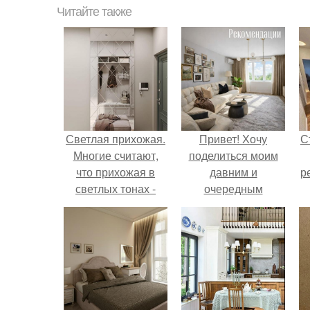
Читайте также
Светлая прихожая.
Привет! Хочу
С
Многие считают,
поделиться моим
что прихожая в
давним и
р
светлых тонах -
очередным
решение не
неопубликованным
практичное.
проектом.