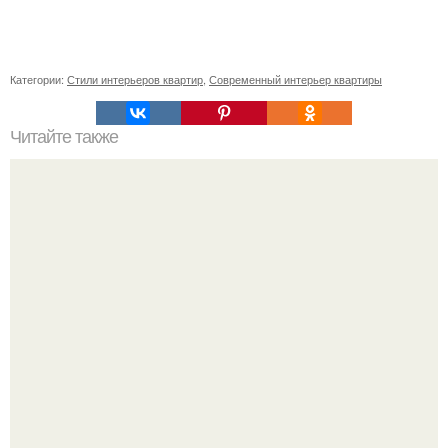
Категории:
Стили интерьеров квартир
,
Современный интерьер квартиры
Читайте также
Как приготовить гипс для заливки форм. Как разводить
гипс: Все о приготовлении идеального раствора