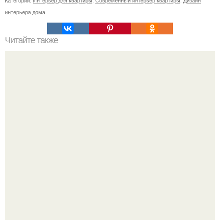
Категории:
Интерьер для квартиры
,
Современный интерьер квартиры
,
Дизайн
интерьера дома
Читайте также
Советские мебельные стенки названия. Вещи века:
советские стенки 80-х.