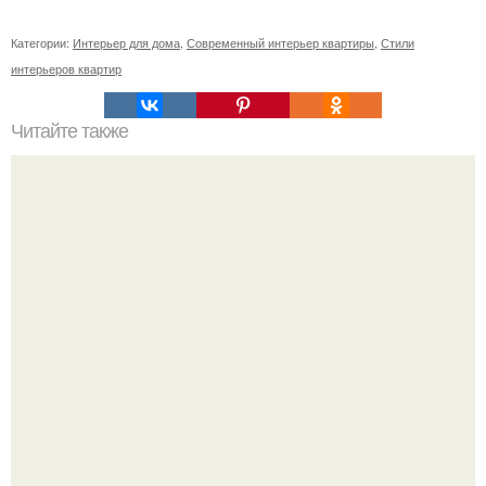
Категории:
Интерьер для дома
,
Современный интерьер квартиры
,
Стили
интерьеров квартир
Читайте также
При какой температуре можно устанавливать
пластиковые окна. Статьи