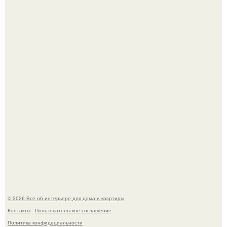
Кёнигсберг. Интерьер дома студенческого братства
"Германия".
Это жилой комплекс в Париже, в пригороде нуази - ле -
гран.
© 2026 Всё об интерьере для дома и квартиры
Контакты
Пользовательское соглашение
Политика конфидециальности