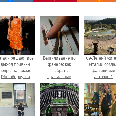
етали решают всё:
Выпиливание по
69-Летний жит
выход приянки
фанере: как
Италии созда
чопры на показе
выбрать
фальшивый
Dior обернулся
правильные
античный
шквалом критики
лобзики
амфитеатр и
из-за небрежного
долгое врем
пошива.
успешно выда
его за настоящ
историческо
наследие.