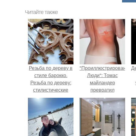
Читайте также
Резьба по дереву в
"Проиллюстрированные
Д
стиле барокко.
Люди": Томас
Резьба по дереву:
майландер
стилистические
превратил
направления и
солнечные ожоги в
характерные узоры.
арт - объект.