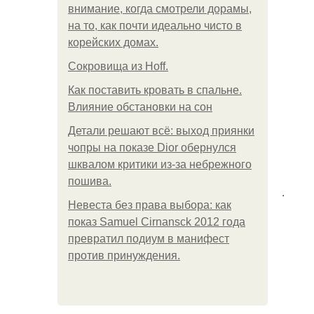
внимание, когда смотрели дорамы,
на то, как почти идеально чисто в
корейских домах.
Сокровища из Hoff.
Как поставить кровать в спальне.
Влияние обстановки на сон
Детали решают всё: выход приянки
чопры на показе Dior обернулся
шквалом критики из-за небрежного
пошива.
.
Невеста без права выбора: как
показ Samuel Cirnansck 2012 года
превратил подиум в манифест
против принуждения.