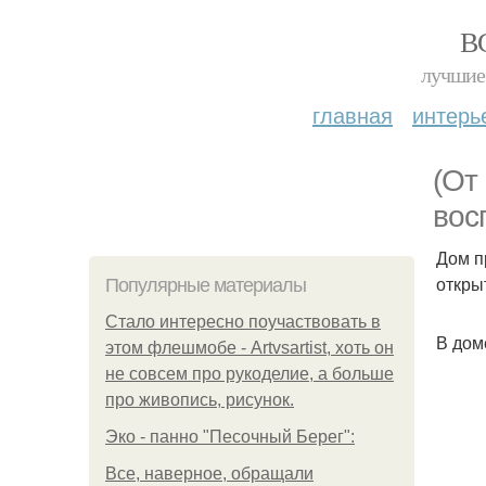
В
лучшие 
главная
интерь
(От
вос
Дом п
откры
Популярные материалы
Стало интересно поучаствовать в
В дом
этом флешмобе - Artvsartist, хоть он
не совсем про рукоделие, а больше
про живопись, рисунок.
Эко - панно "Песочный Берег":
Все, наверное, обращали