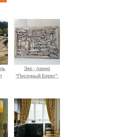
ель
Эко - панно
л
"Песочный Берег":
я
вал
ее
е