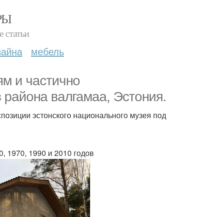
РЫ
е статьи
зайна
мебель
ям и частично
 района валгамаа, Эстония.
спозиции эстонского национального музея под
, 1970, 1990 и 2010 годов