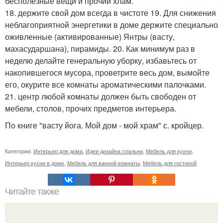
бесполезные вещи и прочий хлам.
18. держите свой дом всегда в чистоте 19. Для снижения
неблагоприятной энергетики в доме держите специально
оживленные (активированные) Янтры (васту,
махасударшана), пирамиды. 20. Как минимум раз в
неделю делайте генеральную уборку, избавьтесь от
накопившегося мусора, проветрите весь дом, вымойте
его, окурите все комнаты ароматическими палочками.
21. центр любой комнаты должен быть свободен от
мебели, столов, прочих предметов интерьера.
По книге "васту йога. Мой дом - мой храм" с. кройцер.
Категории:
Интерьер для дома
,
Идеи дизайна спальни
,
Мебель для кухни
,
Интерьер кухни в доме
,
Мебель для ванной комнаты
,
Мебель для гостиной
Читайте также