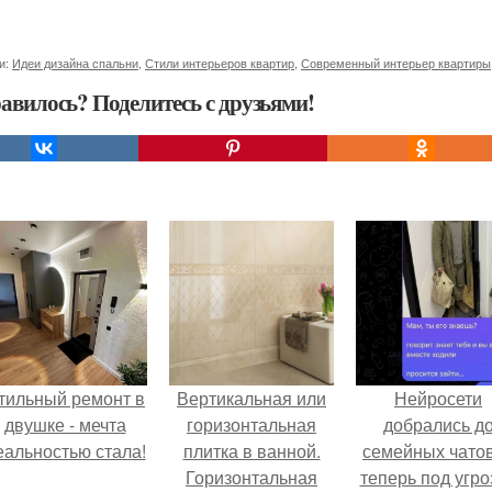
и:
Идеи дизайна спальни
,
Стили интерьеров квартир
,
Современный интерьер квартиры
авилось? Поделитесь с друзьями!
тильный ремонт в
Вертикальная или
Нейросети
двушке - мечта
горизонтальная
добрались д
еальностью стала!
плитка в ванной.
семейных чатов
Горизонтальная
теперь под угро