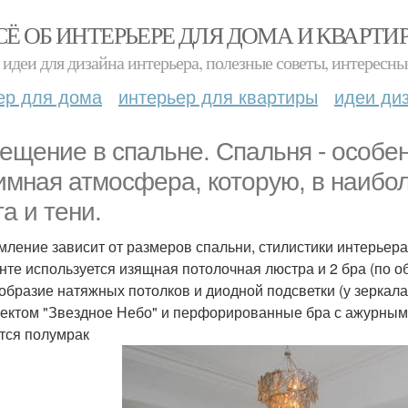
СЁ ОБ ИНТЕРЬЕРЕ ДЛЯ ДОМА И КВАРТИ
идеи для дизайна интерьера, полезные советы, интересны
ер для дома
интерьер для квартиры
идеи ди
ещение в спальне. Спальня - особен
имная атмосфера, которую, в наибол
та и тени.
ление зависит от размеров спальни, стилистики интерьера
нте используется изящная потолочная люстра и 2 бра (по о
образие натяжных потолков и диодной подсветки (у зеркала
ектом "Звездное Небо" и перфорированные бра с ажурными
тся полумрак