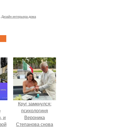
,
Дизайн интерьера дома
Круг замкнулся:
о
психологиня
, и
Вероника
зой
Степанова снова