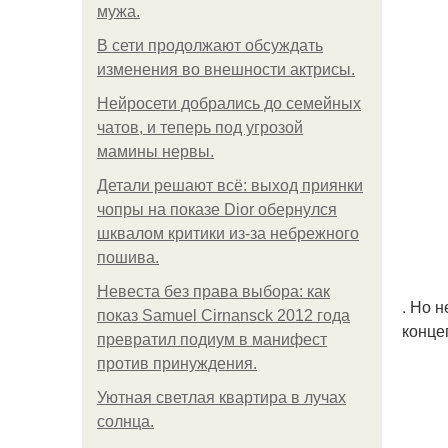
мужа.
В сети продолжают обсуждать
изменения во внешности актрисы.
Нейросети добрались до семейных
чатов, и теперь под угрозой
мамины нервы.
Детали решают всё: выход приянки
чопры на показе Dior обернулся
шквалом критики из-за небрежного
пошива.
Невеста без права выбора: как
. Но 
показ Samuel Cirnansck 2012 года
конце
превратил подиум в манифест
против принуждения.
Уютная светлая квартира в лучах
солнца.