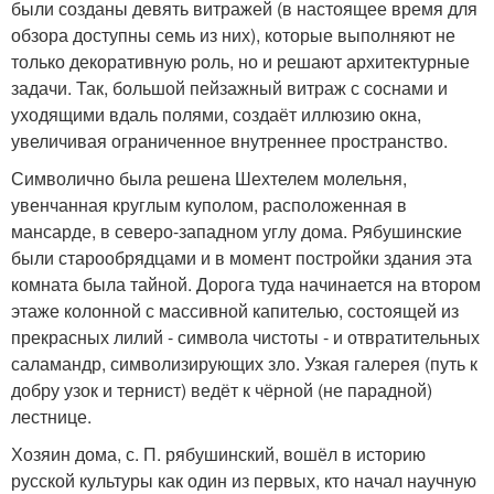
были созданы девять витражей (в настоящее время для
обзора доступны семь из них), которые выполняют не
только декоративную роль, но и решают архитектурные
задачи. Так, большой пейзажный витраж с соснами и
уходящими вдаль полями, создаёт иллюзию окна,
увеличивая ограниченное внутреннее пространство.
Символично была решена Шехтелем молельня,
увенчанная круглым куполом, расположенная в
мансарде, в северо-западном углу дома. Рябушинские
были старообрядцами и в момент постройки здания эта
комната была тайной. Дорога туда начинается на втором
этаже колонной с массивной капителью, состоящей из
прекрасных лилий - символа чистоты - и отвратительных
саламандр, символизирующих зло. Узкая галерея (путь к
добру узок и тернист) ведёт к чёрной (не парадной)
лестнице.
Хозяин дома, с. П. рябушинский, вошёл в историю
русской культуры как один из первых, кто начал научную