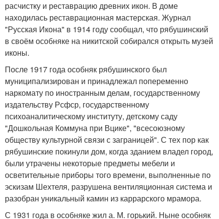
расчистку и реставрацию древних икон. В доме
находилась реставрационная мастерская. Журнал
"Русская Икона" в 1914 году сообщал, что рябушинский
в своём особняке на никитской собирался открыть музей
иконы.
После 1917 года особняк рябушинского был
муниципализирован и принадлежал попеременно
наркомату по иностранным делам, государственному
издательству Рсфср, государственному
психоаналитическому институту, детскому саду
"Дошкольная Коммуна при Вцике", "всесоюзному
обществу культурной связи с заграницей". С тех пор как
рябушинские покинули дом, когда зданием владел город,
были утрачены некоторые предметы мебели и
осветительные приборы того времени, выполненные по
эскизам Шехтеля, разрушена вентиляционная система и
разобран уникальный камин из каррарского мрамора.
С 1931 года в особняке жил а. М. горький. Ныне особняк