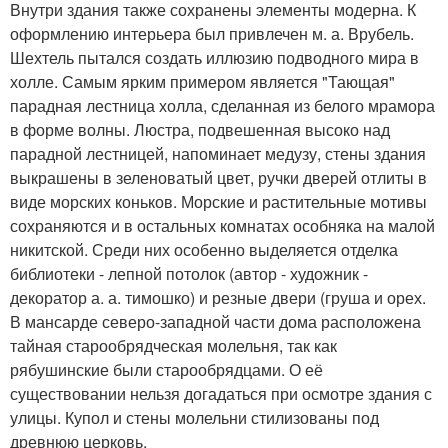
Внутри здания также сохранены элементы модерна. К
оформлению интерьера был привлечен м. а. Врубель.
Шехтель пытался создать иллюзию подводного мира в
холле. Самым ярким примером является "Тающая"
парадная лестница холла, сделанная из белого мрамора
в форме волны. Люстра, подвешенная высоко над
парадной лестницей, напоминает медузу, стены здания
выкрашены в зеленоватый цвет, ручки дверей отлиты в
виде морских коньков. Морские и растительные мотивы
сохраняются и в остальных комнатах особняка на малой
никитской. Среди них особенно выделяется отделка
библиотеки - лепной потолок (автор - художник -
декоратор а. а. тимошко) и резные двери (груша и орех.
В мансарде северо-западной части дома расположена
тайная старообрядческая молельня, так как
рябушинские были старообрядцами. О её
существовании нельзя догадаться при осмотре здания с
улицы. Купол и стены молельни стилизованы под
древнюю церковь.