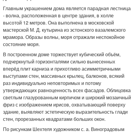
Главным украшением дома является парадная лестница
- волна, расположенная в центре здания, в холле
высотой 12 метров. Она выполнена в московской
мастерской М. Д. кутырина из эстонского вазалемского
мрамора. Образы волны, моря отражали неспокойное
состояние моря.
В построенном доме торжествует кубический объём,
подчеркнутый горизонталями сильно вынесенных
вперёд плит карниза и прихотливо асимметричными
выступами стен, массивных крылец, балконов, всякий
раз индивидуально неповторимых и потому
утверждающих равноценность всех фасадов. Облицовка
светлым глазурованным кирпичом и широкий мозаичный
фриз с изображением ирисов, охватывающий поверху
здание, выявляют эстетическую выразительность глади
стен, прорезанных квадратами больших окон.
По рисункам Шехтеля художником с. а. Виноградовым