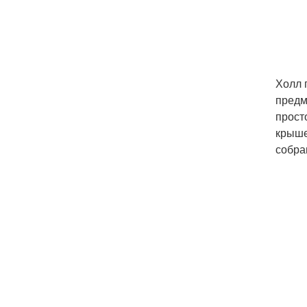
Холл 
предм
прост
крыше
собра