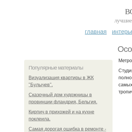
В
лучшие 
главная
интерь
Осо
Метро
Популярные материалы
Студи
полно
Визуализация квартиры в ЖК
самых
"Булычев".
тропи
Сказочный дом художницы в
провинции фландрия, Бельгия.
Кирпич в прихожей и на кухне
поклеила.
Самая дорогая ошибка в ремонте -