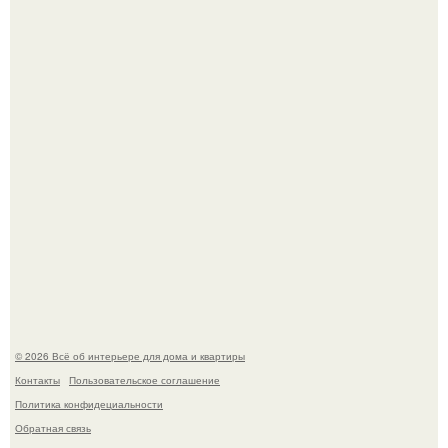
обернулся шквалом критики из-за небрежного пошива.
69-Летний житель Италии создал фальшивый античный
амфитеатр и долгое время успешно выдавал его за
настоящее историческое наследие.
© 2026 Всё об интерьере для дома и квартиры
Контакты
Пользовательское соглашение
Политика конфидециальности
Обратная связь