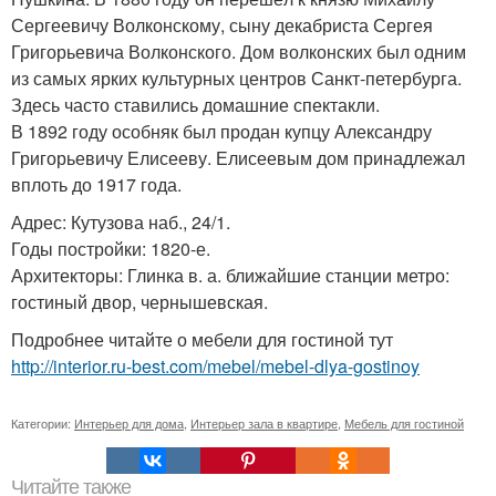
Сергеевичу Волконскому, сыну декабриста Сергея
Григорьевича Волконского. Дом волконских был одним
из самых ярких культурных центров Санкт-петербурга.
Здесь часто ставились домашние спектакли.
В 1892 году особняк был продан купцу Александру
Григорьевичу Елисееву. Елисеевым дом принадлежал
вплоть до 1917 года.
Адрес: Кутузова наб., 24/1.
Годы постройки: 1820-е.
Архитекторы: Глинка в. а. ближайшие станции метро:
гостиный двор, чернышевская.
Подробнее читайте о мебели для гостиной тут
http://interior.ru-best.com/mebel/mebel-dlya-gostinoy
Категории:
Интерьер для дома
,
Интерьер зала в квартире
,
Мебель для гостиной
Читайте также