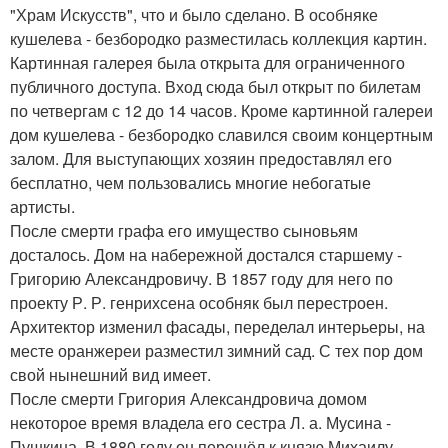
"Храм Искусств", что и было сделано. В особняке
кушелева - безбородко разместилась коллекция картин.
Картинная галерея была открыта для ограниченного
публичного доступа. Вход сюда был открыт по билетам
по четвергам с 12 до 14 часов. Кроме картинной галереи
дом кушелева - безбородко славился своим концертным
залом. Для выступающих хозяин предоставлял его
бесплатно, чем пользовались многие небогатые
артисты.
После смерти графа его имущество сыновьям
досталось. Дом на набережной достался старшему -
Григорию Александровичу. В 1857 году для него по
проекту Р. Р. генрихсена особняк был перестроен.
Архитектор изменил фасады, переделал интерьеры, на
месте оранжереи разместил зимний сад. С тех пор дом
свой нынешний вид имеет.
После смерти Григория Александровича домом
некоторое время владела его сестра Л. а. Мусина -
Пушкина. В 1880 году он перешёл к князю Михаилу