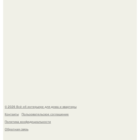
Сокровища из Hoff.
Три года назад мы купили борщевичное поле и
придумали мечту!
© 2026 Всё об интерьере для дома и квартиры
Контакты
Пользовательское соглашение
Политика конфидециальности
Обратная связь