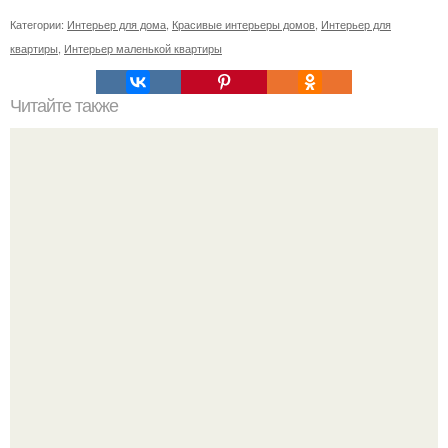
Категории:
Интерьер для дома
,
Красивые интерьеры домов
,
Интерьер для
квартиры
,
Интерьер маленькой квартиры
Читайте также
Интерьер квартиры с женским обаянием.