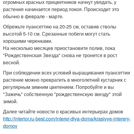
огромных красных прицветников начнут увядать, у
растения начинается период покоя. Происходит это
обычно в феврале - марте.
Обрежьте пуансеттию на 20-25 см, оставив стволы
высотой 5-10 см. Срезанные побеги могут стать
хорошими черенками.
На несколько месяцев приостановите полив, пока
"Рождественская Звезда" снова не тронется в рост
весной.
При соблюдении всех условий выращивания пуансеттии
растение можно превратить в многолетний кустарник с
регулярным зимним цветением. Попробуйте и вы
"Зажечь" собственную "рождественскую звезду" этой
зимой.
Далее читайте новости о красивых интерьерах домов
http://interior.ru-best.com/interer-dlya-doma/krasivye-interery-
domov