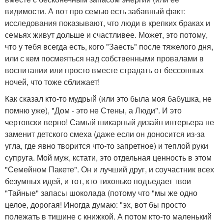
видимости. А вот про семью есть забавный факт:
исследования показывают, что люди в крепких браках и
семьях живут дольше и счастливее. Может, это потому,
что у тебя всегда есть, кого "Заесть" после тяжелого дня,
или с кем посмеяться над собственными провалами в
воспитании или просто вместе страдать от бессонных
ночей, что тоже сближает!
Как сказал кто-то мудрый (или это была моя бабушка, не
помню уже), "Дом - это не Стены, а Люди". И это
чертовски верно! Самый шикарный дизайн интерьера не
заменит детского смеха (даже если он доносится из-за
угла, где явно творится что-то запретное) и теплой руки
супруга. Мой муж, кстати, это отдельная ценность в этом
"Семейном Пакете". Он и лучший друг, и соучастник всех
безумных идей, и тот, кто тихонько подъедает твои
"Тайные" запасы шоколада (потому что "мы же одно
целое, дорогая! Иногда думаю: "эх, вот бы просто
полежать в тишине с книжкой. А потом кто-то маленький