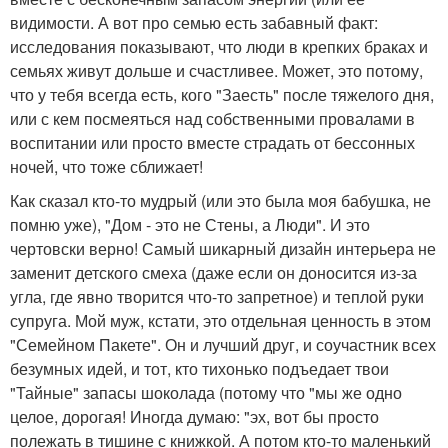
видимости. А вот про семью есть забавный факт:
исследования показывают, что люди в крепких браках и
семьях живут дольше и счастливее. Может, это потому,
что у тебя всегда есть, кого "Заесть" после тяжелого дня,
или с кем посмеяться над собственными провалами в
воспитании или просто вместе страдать от бессонных
ночей, что тоже сближает!
Как сказал кто-то мудрый (или это была моя бабушка, не
помню уже), "Дом - это не Стены, а Люди". И это
чертовски верно! Самый шикарный дизайн интерьера не
заменит детского смеха (даже если он доносится из-за
угла, где явно творится что-то запретное) и теплой руки
супруга. Мой муж, кстати, это отдельная ценность в этом
"Семейном Пакете". Он и лучший друг, и соучастник всех
безумных идей, и тот, кто тихонько подъедает твои
"Тайные" запасы шоколада (потому что "мы же одно
целое, дорогая! Иногда думаю: "эх, вот бы просто
полежать в тишине с книжкой. А потом кто-то маленький