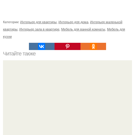
Категории:
Интерьер для квартиры
,
Интерьер для дома
,
Интерьер маленькой
квартиры
,
Интерьер зала в квартире
,
Мебель для ванной комнаты
,
Мебель для
кухни
Читайте также
Как убрать царапины на ламинате: практичные советы.