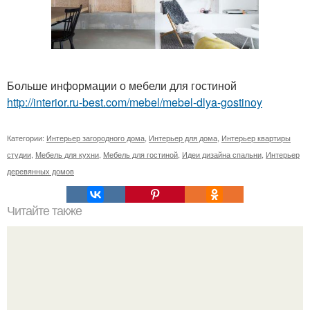
Больше информации о мебели для гостиной
http://interior.ru-best.com/mebel/mebel-dlya-gostinoy
Категории:
Интерьер загородного дома
,
Интерьер для дома
,
Интерьер квартиры
студии
,
Мебель для кухни
,
Мебель для гостиной
,
Идеи дизайна спальни
,
Интерьер
деревянных домов
Читайте также