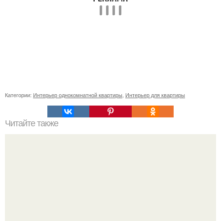
Категории:
Интерьер однокомнатной квартиры
,
Интерьер для квартиры
Читайте также
Советские мебельные стенки названия. Вещи века: