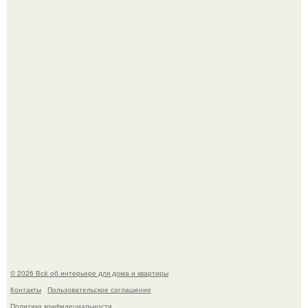
Привет всем дизайнерам интерьеров и не только!
5 ошибок в планировке, из-за которых вы теряете метры.
© 2026 Всё об интерьере для дома и квартиры
Контакты
Пользовательское соглашение
Политика конфидециальности