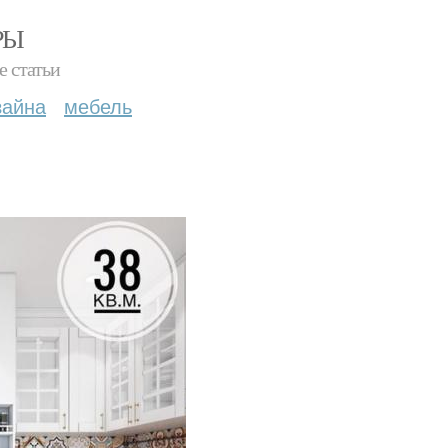
РЫ
е статьи
зайна
мебель