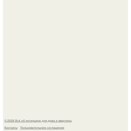
Дримскроллинг - новый формат мечтательности.
5 ошибок в планировке, из-за которых вы теряете метры.
© 2026 Всё об интерьере для дома и квартиры
Контакты
Пользовательское соглашение