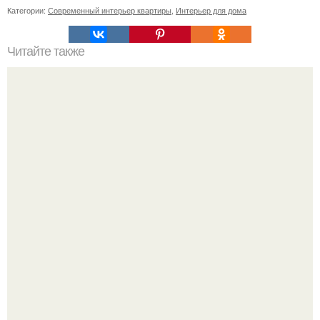
Категории:
Современный интерьер квартиры
,
Интерьер для дома
Читайте также
Сколько пеноблоков в 1 м2. Расчет количества
пеноблоков