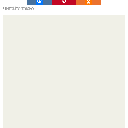
Читайте также
Как приготовить гипс для заливки форм. Как разводить
гипс: Все о приготовлении идеального раствора
Культурный код. Можно сделать красивый интерьер