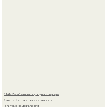
5 ошибок в планировке, из-за которых вы теряете метры.
Детали решают всё: выход приянки чопры на показе Dior
обернулся шквалом критики из-за небрежного пошива.
© 2026 Всё об интерьере для дома и квартиры
Контакты
Пользовательское соглашение
Политика конфидециальности