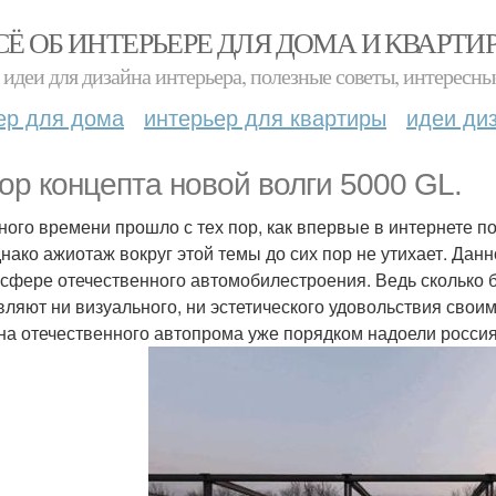
СЁ ОБ ИНТЕРЬЕРЕ ДЛЯ ДОМА И КВАРТИ
идеи для дизайна интерьера, полезные советы, интересны
ер для дома
интерьер для квартиры
идеи ди
ор концепта новой волги 5000 GL.
ного времени прошло с тех пор, как впервые в интернете п
днако ажиотаж вокруг этой темы до сих пор не утихает. Да
 сфере отечественного автомобилестроения. Ведь сколько 
вляют ни визуального, ни эстетического удовольствия св
на отечественного автопрома уже порядком надоели росси