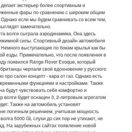
 делает экстерьер более спортивным и
ауженные фары по сравнению с широким общим
 Однако если мы будем сравнивать со всем тем,
выглядят замечательно.
та волги сыграла аэродинамика. Она здесь
ижимной силы. Спортивный дизайн автомобиля
 Немного выступающие по бокам крылья как бы
ной езды. Примечательно, что после появления в
году появился Range Rover Evoque, который
т британцы черпали своё вдохновение у русского
 про салон концепт - кара от газ. Однако есть
современными функциями и настройками. Также
на будут чувствовать себя комфортно и
ар волги будет оснащен 3, 2-литровым агрегатом
дет. Также на автомобиль установят
олне логичным решением, учитывая мощность
волга 5000 GL слухи до сих пор не утихают, не
зад. На зарубежных сайтах появление новой