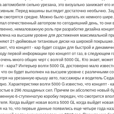
 автомобиля сильно урезана, это визуально занижает его и
сивным. Перед машины выглядит достаточно необычно. З
м смотрятся средне. Можно было сделать их немного шире.
елал отечественный автопром по сегодняшний день, то они 
твенно, немаловажную роль при разработке дизайна концеп
лена на высшем уровне для достижения максимальной пр
няют 21-дюймовые титановые диски на широкой покрышке.
ают, что концепт - кар будет создан для быстрой и динамич
году первой информации про концепт от газ, в следующем 
 очень много общих черт с волгой 5000 GL. Кто знает, може
пт - кара? Интерьер волги 5000 GL достоверно мало известно
, что он будет выполнен на высшем уровне с различными 
отря на урезанную крышу авто, пассажиры и водитель Седа
дно. Характеристики волги 5000 G известно, что концепт - к
стью в 296 лошадиных сил. Причем он абсолютно новый бу
менную 6-ступенчатую коробку передач, что смотрится вп
теля. Когда выйдет новая волга 5000 GL когда выйдет новая 
я на то, что первые данные появились еще четыре года на