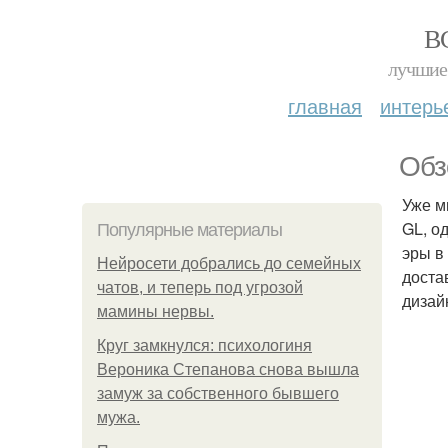
В
лучшие 
главная
интерь
Обз
Уже м
GL, о
Популярные материалы
эры в
Нейросети добрались до семейных
доста
чатов, и теперь под угрозой
дизай
мамины нервы.
Круг замкнулся: психологиня
Вероника Степанова снова вышла
замуж за собственного бывшего
мужа.