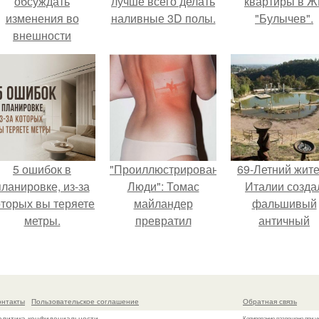
обсуждать
лучше всего делать
квартиры в Ж
изменения во
наливные 3D полы.
"Булычев".
внешности
актрисы.
5 ошибок в
"Проиллюстрированные
69-Летний жит
планировке, из-за
Люди": Томас
Италии созда
оторых вы теряете
майландер
фальшивый
метры.
превратил
античный
солнечные ожоги в
амфитеатр и
арт - объект.
долгое врем
успешно выда
его за настоящ
онтакты
Пользовательское соглашение
Обратная связь
историческо
олитика конфидециальности
Копирование разрешено при у