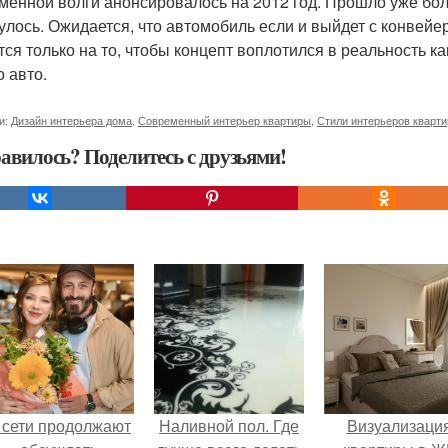
менной волги анонсировалось на 2012 год. Прошло уже бол
улось. Ожидается, что автомобиль если и выйдет с конвейе
тся только на то, чтобы концепт воплотился в реальность к
о авто.
и:
Дизайн интерьера дома
,
Современный интерьер квартиры
,
Стили интерьеров кварти
авилось? Поделитесь с друзьями!
 сети продолжают
Наливной пол. Где
Визуализаци