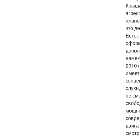
Крыша
агрес
плано
что д
Естес
оформ
допол
намек
2010 
имеет
конце
слухи
не см
свобо
мощно
совре
двига
смотр