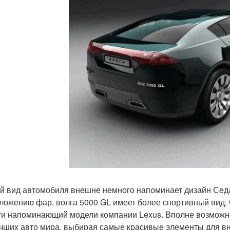
й вид автомобиля внешне немного напоминает дизайн Седа
ложению фар, волга 5000 GL имеет более спортивный вид.
ти напоминающий модели компании Lexus. Вполне возможно
чших авто мира, выбирая самые красивые элементы для вн