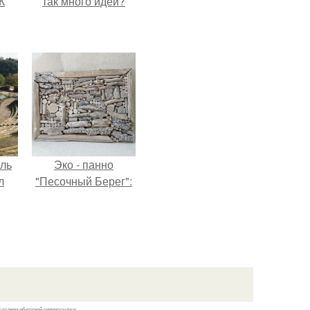
К
так много идей?
ель
Эко - панно
л
"Песочный Берег":
я
вал
ее
е
казании обратной гиперссылки.