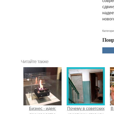
совре
сдвин
надее
новог
Категори
Понр
Читайте также
Бизнес - идея:
Почему в советских
В