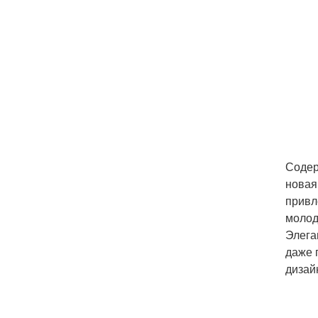
Содер
новая
привл
молод
Элега
даже 
дизай