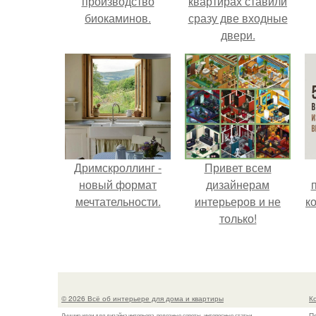
производство
квартирах ставили
биокаминов.
сразу две входные
двери.
Дримскроллинг -
Привет всем
новый формат
дизайнерам
мечтательности.
интерьеров и не
к
только!
© 2026 Всё об интерьере для дома и квартиры
К
П
Лучшие идеи для дизайна интерьера, полезные советы, интересные статьи