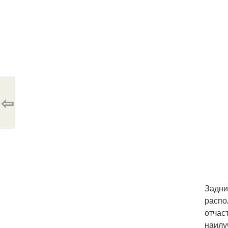
⇦
Задни
распо
отчас
наилу