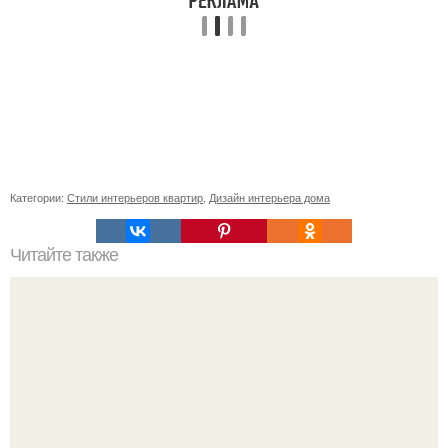
Категории:
Стили интерьеров квартир
,
Дизайн интерьера дома
Читайте также
Советские мебельные стенки названия. Вещи века: