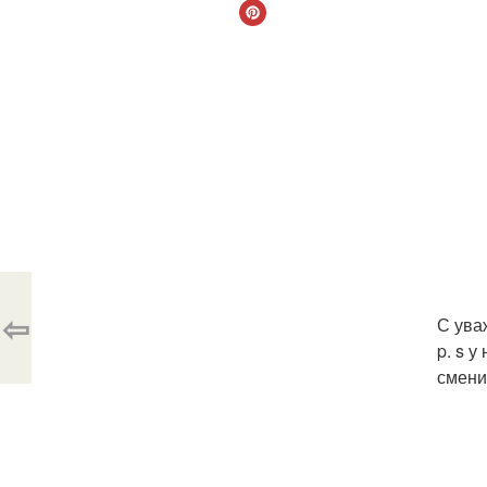
⇦
С ува
p. s 
смени