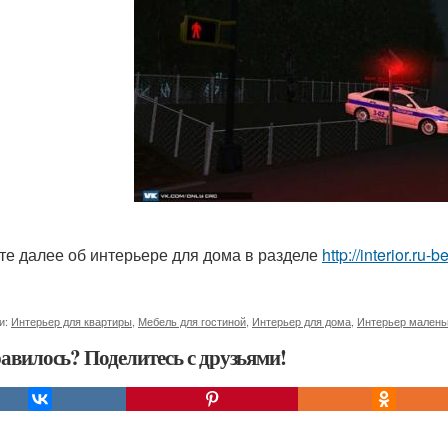
те далее об интерьере для дома в разделе
http://interior.ru
и:
Интерьер для квартиры
,
Мебель для гостиной
,
Интерьер для дома
,
Интерьер малень
авилось? Поделитесь с друзьями!