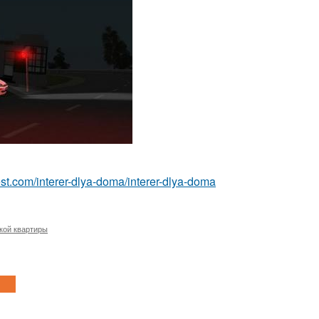
-best.com/interer-dlya-doma/interer-dlya-doma
кой квартиры