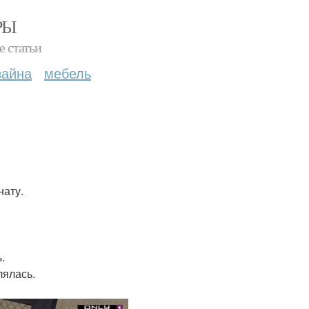
РЫ
е статьи
зайна
мебель
нату.
.
лялась.