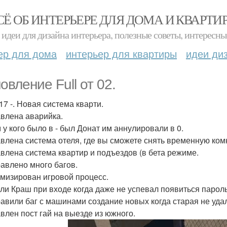
СЁ ОБ ИНТЕРЬЕРЕ ДЛЯ ДОМА И КВАРТИ
идеи для дизайна интерьера, полезные советы, интересны
ер для дома
интерьер для квартиры
идеи ди
овление Full от 02.
17 -. Новая система кварти.
авлена аварийка.
м у кого было в - был Донат им аннулировали в 0.
авлена система отеля, где вы сможете снять временную ком
авлена система квартир и подъездов (в бета режиме.
равлено много багов.
имизирован игровой процесс.
али Краш при входе когда даже не успевал появиться пароль
равили баг с машинами создание новых когда старая не уда
авлен пост гай на выезде из южного.