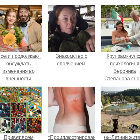
 сети продолжают
Знакомство с
Круг замкнулс
обсуждать
ополчением.
психологиня
изменения во
Вероника
внешности
Степанова сно
актрисы.
вышла замуж 
собственног
бывшего мужа
Привет всем
"Проиллюстрированные
69-Летний жит