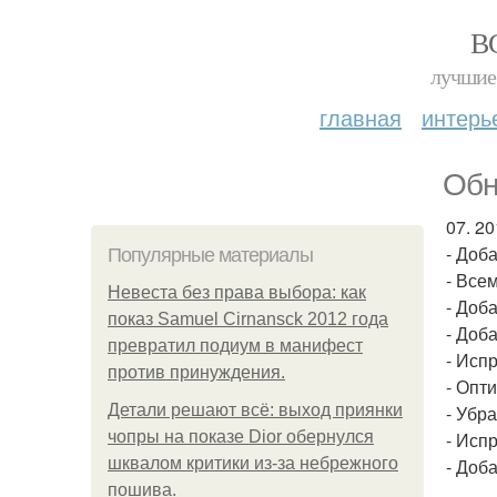
В
лучшие 
главная
интерь
Обн
07. 20
- Доб
Популярные материалы
- Все
Невеста без права выбора: как
- Доб
показ Samuel Cirnansck 2012 года
- Доб
превратил подиум в манифест
- Исп
против принуждения.
- Опт
Детали решают всё: выход приянки
- Убр
чопры на показе Dior обернулся
- Исп
шквалом критики из-за небрежного
- Доб
пошива.