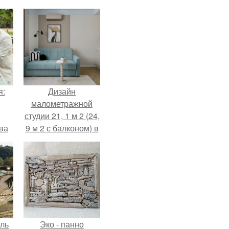
я:
Дизайн
малометражной
студии 21, 1 м 2 (24,
ва
9 м 2 с балконом) в
за
Краснодаре.
о
.
ель
Эко - панно