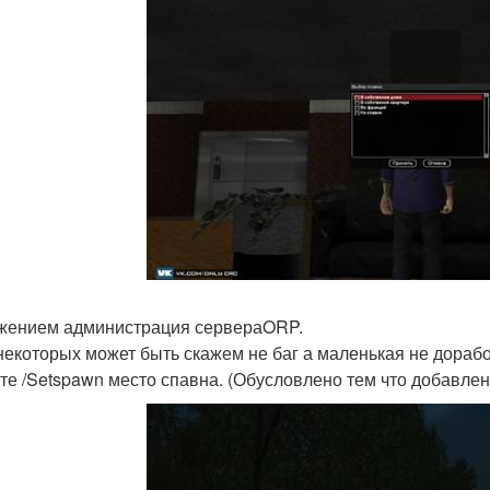
жением администрация сервераORP.
у некоторых может быть скажем не баг а маленькая не дорабо
те /Setspawn место спавна. (Обусловлено тем что добавлен