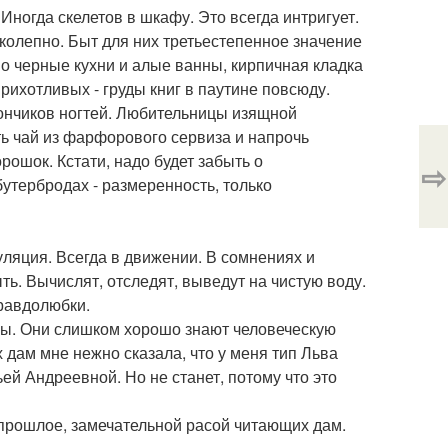
ногда скелетов в шкафу. Это всегда интригует.
колепно. Быт для них третьестепенное значение
но черные кухни и алые ванны, кирпичная кладка
рихотливых - груды книг в паутине повсюду.
кончиков ногтей. Любительницы изящной
ть чай из фарфорового сервиза и напрочь
рошок. Кстати, надо будет забыть о
⇨
утербродах - размеренность, только
ляция. Всегда в движении. В сомнениях и
ть. Вычислят, отследят, выведут на чистую воду.
правдолюбки.
ы. Они слишком хорошо знают человеческую
х дам мне нежно сказала, что у меня тип Льва
ьей Андреевной. Но не станет, потому что это
 прошлое, замечательной расой читающих дам.