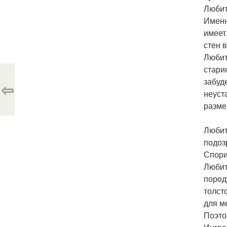
Любит
Именн
имеет
стен 
Любит
стари
забуд
⇦
неуст
разме
Любит
подоз
Спори
Любит
пород
толст
для м
Поэто