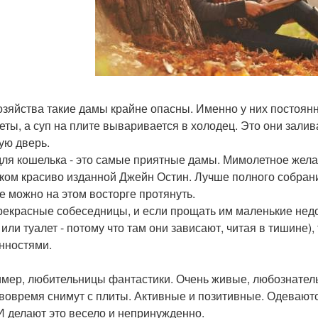
озяйства такие дамы крайне опасны. Именно у них постоянн
леты, а суп на плите вываривается в холодец. Это они зали
ую дверь.
для кошелька - это самые приятные дамы. Мимолетное жела
ком красиво изданной Джейн Остин. Лучше полного собрани
е можно на этом восторге протянуть.
рекрасные собеседницы, и если прощать им маленькие недо
 или туалет - потому что там они зависают, читая в тишине)
нностями.
мер, любительницы фантастики. Очень живые, любознатель
 вовремя снимут с плиты. Активные и позитивные. Одеваются
 И делают это весело и непринужденно.