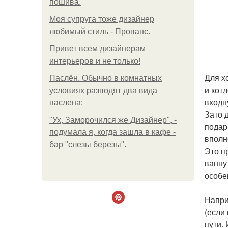
пошива.
Моя супруга тоже дизайнер
любимый стиль - Прованс.
Привет всем дизайнерам
интерьеров и не только!
Для х
Паслён. Обычно в комнатных
и кот
условиях разводят два вида
входн
паслена:
Зато 
"Ух, Заморочился же Дизайнер", -
подар
подумала я, когда зашла в кафе -
вполн
бар "слезы березы".
Это п
ванну
особе
Напри
(если
пути.