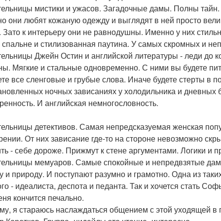
ельницы мистики и ужасов. Загадочные дамы. Полны тайн. И
о они любят кожаную одежду и выглядят в ней просто вели
. Зато к интерьеру они не равнодушны. Именно у них стиль
в спальне и стилизованная паутина. У самых скромных и неп
ельницы Джейн Остин и английской литературы - леди до 
ны. Мягкие и стальные одновременно. С ними вы будете пи
ете все сленговые и грубые слова. Иначе будете стерты в по
ановленных ночных зависаниях у холодильника и дневных б
ренность. И английская немногословность.
ельницы детективов. Самая непредсказуемая женская попу
рении. От них зависание где-то на стороне невозможно скры
ть - себе дороже. Прижмут к стене аргументами. Логики и 
ельницы мемуаров. Самые спокойные и непредвзятые дам
у и природу. И поступают разумно и грамотно. Одна из таки
ого - идеалиста, деспота и педанта. Так и хочется стать Соф
еня кончится печально.
му, я стараюсь наслаждаться общением с этой уходящей в