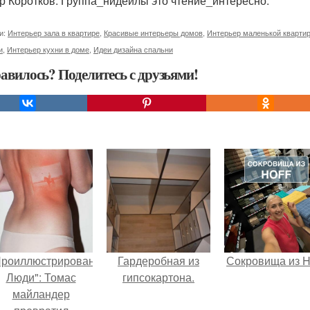
р Коротков. Группа_нидейлы это чтение_интересно.
и:
Интерьер зала в квартире
,
Красивые интерьеры домов
,
Интерьер маленькой кварти
и
,
Интерьер кухни в доме
,
Идеи дизайна спальни
авилось? Поделитесь с друзьями!
Проиллюстрированные
Гардеробная из
Сокровища из Ho
Люди": Томас
гипсокартона.
майландер