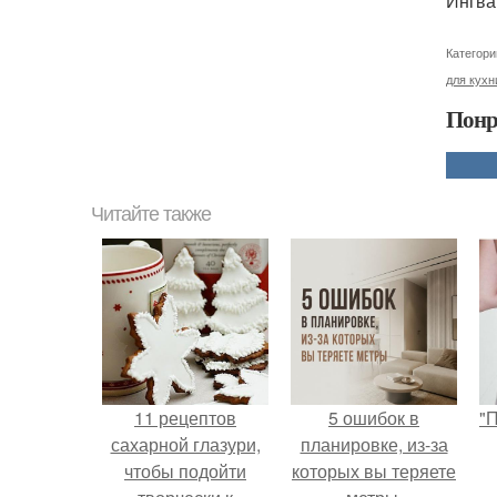
Ингва
Категори
для кухн
Понр
Читайте также
11 рецептов
5 ошибок в
"
сахарной глазури,
планировке, из-за
чтобы подойти
которых вы теряете