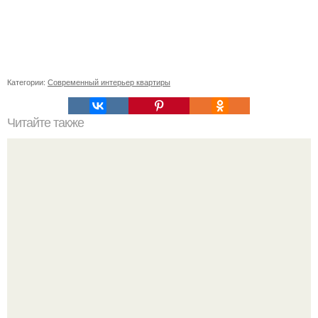
Категории:
Современный интерьер квартиры
Читайте также
Советские мебельные стенки названия. Вещи века:
советские стенки 80-х.