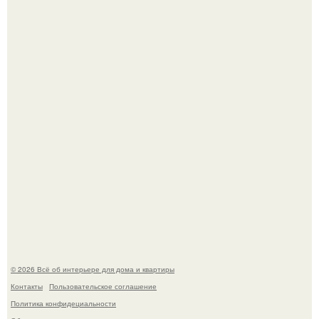
Дримскроллинг - новый формат мечтательности.
Привет всем дизайнерам интерьеров и не только!
© 2026 Всё об интерьере для дома и квартиры
Контакты
Пользовательское соглашение
Политика конфидециальности