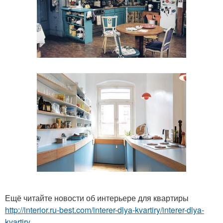
Ещё читайте новости об интерьере для квартиры
http://interior.ru-best.com/interer-dlya-kvartiry/interer-dlya-
kvartiry